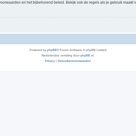
voorwaarden en het bijbehorend beleid. Bekijk ook de regels als je gebruik maakt v
Powered by
phpBB
® Forum Software © phpBB Limited
Nederlandse vertaling door
phpBB.nl
.
Privacy
|
Gebruikersvoorwaarden