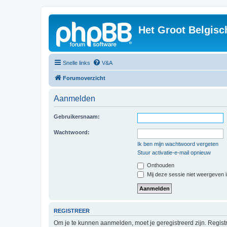
Het Groot Belgisc
Snelle links
V&A
Forumoverzicht
Aanmelden
Gebruikersnaam:
Wachtwoord:
Ik ben mijn wachtwoord vergeten
Stuur activatie-e-mail opnieuw
Onthouden
Mij deze sessie niet weergeven in
REGISTREER
Om je te kunnen aanmelden, moet je geregistreerd zijn. Regist