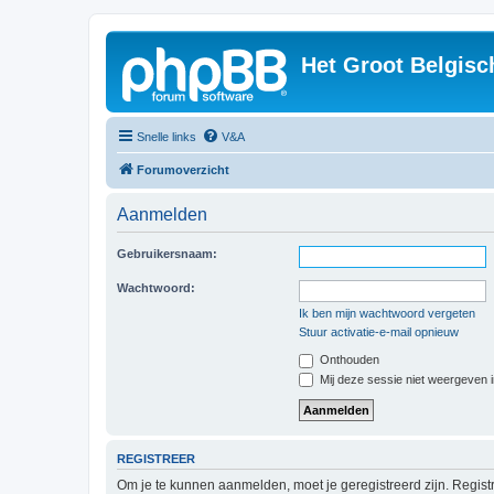
Het Groot Belgisc
Snelle links
V&A
Forumoverzicht
Aanmelden
Gebruikersnaam:
Wachtwoord:
Ik ben mijn wachtwoord vergeten
Stuur activatie-e-mail opnieuw
Onthouden
Mij deze sessie niet weergeven in
REGISTREER
Om je te kunnen aanmelden, moet je geregistreerd zijn. Regist