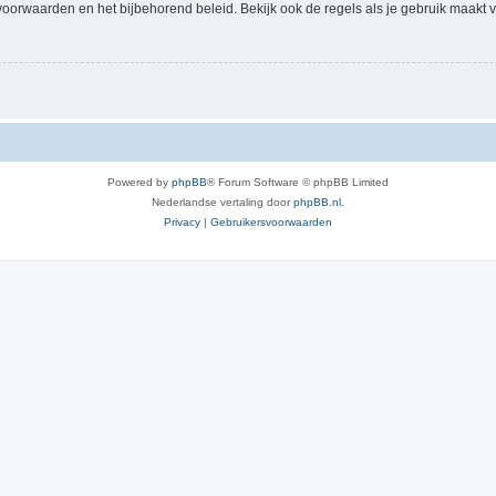
voorwaarden en het bijbehorend beleid. Bekijk ook de regels als je gebruik maakt v
Powered by
phpBB
® Forum Software © phpBB Limited
Nederlandse vertaling door
phpBB.nl
.
Privacy
|
Gebruikersvoorwaarden