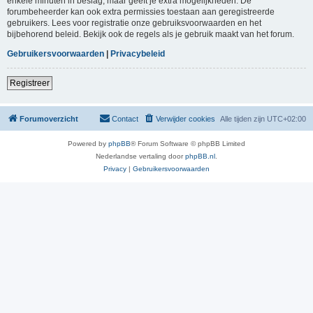
enkele minuten in beslag, maar geeft je extra mogelijkheden. De
forumbeheerder kan ook extra permissies toestaan aan geregistreerde
gebruikers. Lees voor registratie onze gebruiksvoorwaarden en het
bijbehorend beleid. Bekijk ook de regels als je gebruik maakt van het forum.
Gebruikersvoorwaarden
|
Privacybeleid
Registreer
Forumoverzicht
Contact
Verwijder cookies
Alle tijden zijn
UTC+02:00
Powered by
phpBB
® Forum Software © phpBB Limited
Nederlandse vertaling door
phpBB.nl
.
Privacy
|
Gebruikersvoorwaarden