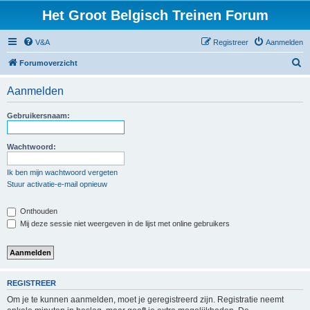
Het Groot Belgisch Treinen Forum
V&A
Registreer
Aanmelden
Z
Forumoverzicht
o
Aanmelden
e
k
Gebruikersnaam:
Wachtwoord:
Ik ben mijn wachtwoord vergeten
Stuur activatie-e-mail opnieuw
Onthouden
Mij deze sessie niet weergeven in de lijst met online gebruikers
REGISTREER
Om je te kunnen aanmelden, moet je geregistreerd zijn. Registratie neemt