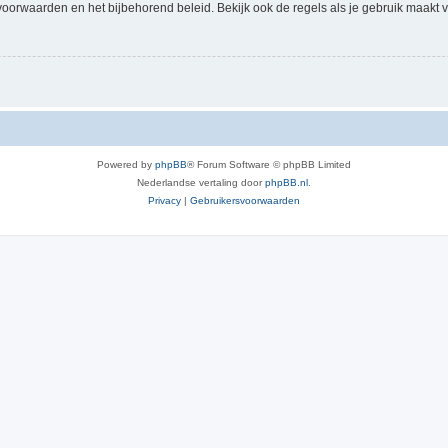
voorwaarden en het bijbehorend beleid. Bekijk ook de regels als je gebruik maakt v
Powered by
phpBB
® Forum Software © phpBB Limited
Nederlandse vertaling door
phpBB.nl
.
Privacy
|
Gebruikersvoorwaarden