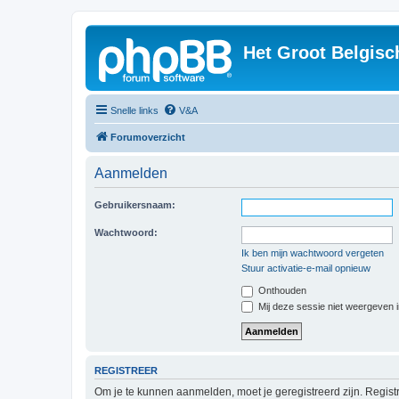
Het Groot Belgisc
Snelle links
V&A
Forumoverzicht
Aanmelden
Gebruikersnaam:
Wachtwoord:
Ik ben mijn wachtwoord vergeten
Stuur activatie-e-mail opnieuw
Onthouden
Mij deze sessie niet weergeven in
REGISTREER
Om je te kunnen aanmelden, moet je geregistreerd zijn. Regist