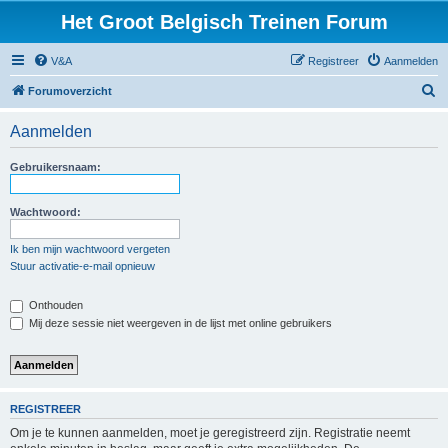
Het Groot Belgisch Treinen Forum
V&A
Registreer
Aanmelden
Z
Forumoverzicht
o
Aanmelden
e
k
Gebruikersnaam:
Wachtwoord:
Ik ben mijn wachtwoord vergeten
Stuur activatie-e-mail opnieuw
Onthouden
Mij deze sessie niet weergeven in de lijst met online gebruikers
REGISTREER
Om je te kunnen aanmelden, moet je geregistreerd zijn. Registratie neemt