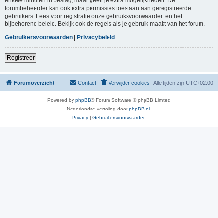
enkele minuten in beslag, maar geeft je extra mogelijkheden. De
forumbeheerder kan ook extra permissies toestaan aan geregistreerde
gebruikers. Lees voor registratie onze gebruiksvoorwaarden en het
bijbehorend beleid. Bekijk ook de regels als je gebruik maakt van het forum.
Gebruikersvoorwaarden
|
Privacybeleid
Registreer
Forumoverzicht
Contact
Verwijder cookies
Alle tijden zijn
UTC+02:00
Powered by
phpBB
® Forum Software © phpBB Limited
Nederlandse vertaling door
phpBB.nl
.
Privacy
|
Gebruikersvoorwaarden