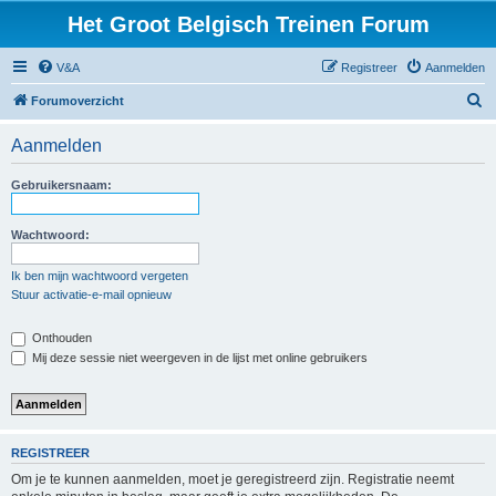
Het Groot Belgisch Treinen Forum
V&A
Registreer
Aanmelden
Z
Forumoverzicht
o
Aanmelden
e
k
Gebruikersnaam:
Wachtwoord:
Ik ben mijn wachtwoord vergeten
Stuur activatie-e-mail opnieuw
Onthouden
Mij deze sessie niet weergeven in de lijst met online gebruikers
REGISTREER
Om je te kunnen aanmelden, moet je geregistreerd zijn. Registratie neemt