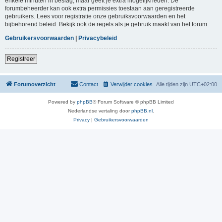
enkele minuten in beslag, maar geeft je extra mogelijkheden. De
forumbeheerder kan ook extra permissies toestaan aan geregistreerde
gebruikers. Lees voor registratie onze gebruiksvoorwaarden en het
bijbehorend beleid. Bekijk ook de regels als je gebruik maakt van het forum.
Gebruikersvoorwaarden
|
Privacybeleid
Registreer
Forumoverzicht
Contact
Verwijder cookies
Alle tijden zijn
UTC+02:00
Powered by
phpBB
® Forum Software © phpBB Limited
Nederlandse vertaling door
phpBB.nl
.
Privacy
|
Gebruikersvoorwaarden