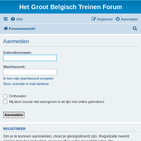
Het Groot Belgisch Treinen Forum
V&A
Registreer
Aanmelden
Z
Forumoverzicht
o
Aanmelden
e
k
Gebruikersnaam:
Wachtwoord:
Ik ben mijn wachtwoord vergeten
Stuur activatie-e-mail opnieuw
Onthouden
Mij deze sessie niet weergeven in de lijst met online gebruikers
REGISTREER
Om je te kunnen aanmelden, moet je geregistreerd zijn. Registratie neemt