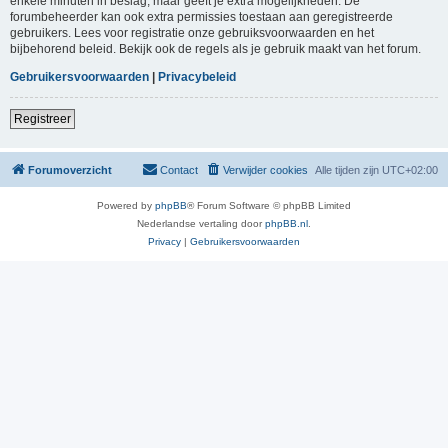
enkele minuten in beslag, maar geeft je extra mogelijkheden. De
forumbeheerder kan ook extra permissies toestaan aan geregistreerde
gebruikers. Lees voor registratie onze gebruiksvoorwaarden en het
bijbehorend beleid. Bekijk ook de regels als je gebruik maakt van het forum.
Gebruikersvoorwaarden
|
Privacybeleid
Registreer
Forumoverzicht
Contact
Verwijder cookies
Alle tijden zijn
UTC+02:00
Powered by
phpBB
® Forum Software © phpBB Limited
Nederlandse vertaling door
phpBB.nl
.
Privacy
|
Gebruikersvoorwaarden