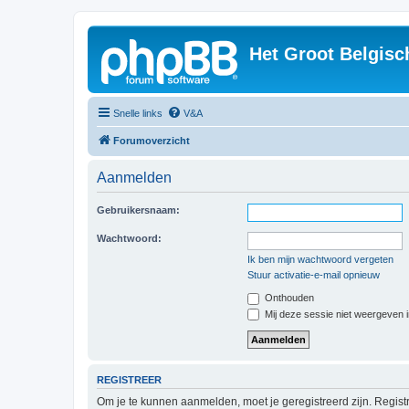
Het Groot Belgisc
Snelle links
V&A
Forumoverzicht
Aanmelden
Gebruikersnaam:
Wachtwoord:
Ik ben mijn wachtwoord vergeten
Stuur activatie-e-mail opnieuw
Onthouden
Mij deze sessie niet weergeven in
REGISTREER
Om je te kunnen aanmelden, moet je geregistreerd zijn. Regist