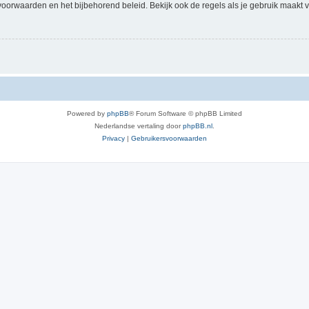
voorwaarden en het bijbehorend beleid. Bekijk ook de regels als je gebruik maakt v
Powered by
phpBB
® Forum Software © phpBB Limited
Nederlandse vertaling door
phpBB.nl
.
Privacy
|
Gebruikersvoorwaarden