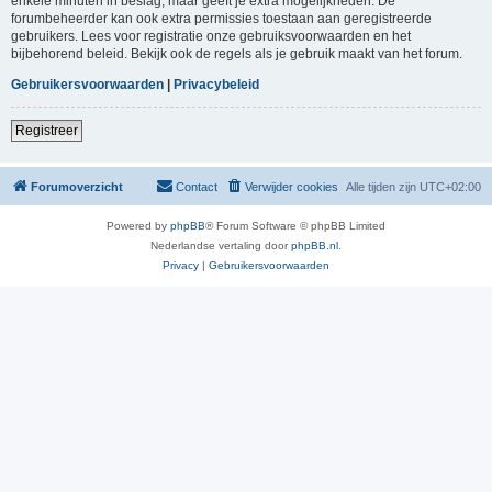
enkele minuten in beslag, maar geeft je extra mogelijkheden. De
forumbeheerder kan ook extra permissies toestaan aan geregistreerde
gebruikers. Lees voor registratie onze gebruiksvoorwaarden en het
bijbehorend beleid. Bekijk ook de regels als je gebruik maakt van het forum.
Gebruikersvoorwaarden
|
Privacybeleid
Registreer
Forumoverzicht
Contact
Verwijder cookies
Alle tijden zijn
UTC+02:00
Powered by
phpBB
® Forum Software © phpBB Limited
Nederlandse vertaling door
phpBB.nl
.
Privacy
|
Gebruikersvoorwaarden