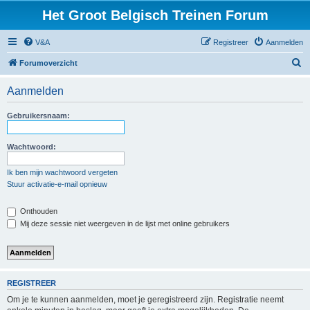
Het Groot Belgisch Treinen Forum
V&A
Registreer
Aanmelden
Z
Forumoverzicht
o
Aanmelden
e
k
Gebruikersnaam:
Wachtwoord:
Ik ben mijn wachtwoord vergeten
Stuur activatie-e-mail opnieuw
Onthouden
Mij deze sessie niet weergeven in de lijst met online gebruikers
REGISTREER
Om je te kunnen aanmelden, moet je geregistreerd zijn. Registratie neemt