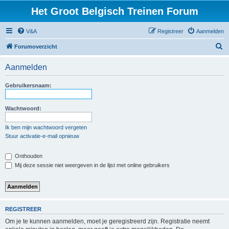
Het Groot Belgisch Treinen Forum
V&A
Registreer
Aanmelden
Z
Forumoverzicht
o
Aanmelden
e
k
Gebruikersnaam:
Wachtwoord:
Ik ben mijn wachtwoord vergeten
Stuur activatie-e-mail opnieuw
Onthouden
Mij deze sessie niet weergeven in de lijst met online gebruikers
REGISTREER
Om je te kunnen aanmelden, moet je geregistreerd zijn. Registratie neemt