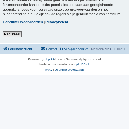
enkele minuten in beslag, maar geeft je extra mogelijkheden. De
forumbeheerder kan ook extra permissies toestaan aan geregistreerde
gebruikers. Lees voor registratie onze gebruiksvoorwaarden en het
bijbehorend beleid. Bekijk ook de regels als je gebruik maakt van het forum.
Gebruikersvoorwaarden
|
Privacybeleid
Registreer
Forumoverzicht
Contact
Verwijder cookies
Alle tijden zijn
UTC+02:00
Powered by
phpBB
® Forum Software © phpBB Limited
Nederlandse vertaling door
phpBB.nl
.
Privacy
|
Gebruikersvoorwaarden