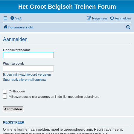
Het Groot Belgisch Treinen Forum
V&A
Registreer
Aanmelden
Z
Forumoverzicht
o
Aanmelden
e
k
Gebruikersnaam:
Wachtwoord:
Ik ben mijn wachtwoord vergeten
Stuur activatie-e-mail opnieuw
Onthouden
Mij deze sessie niet weergeven in de lijst met online gebruikers
REGISTREER
Om je te kunnen aanmelden, moet je geregistreerd zijn. Registratie neemt