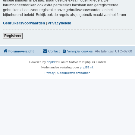
enkele minuten in beslag, maar geeft je extra mogelijkheden. De
forumbeheerder kan ook extra permissies toestaan aan geregistreerde
gebruikers. Lees voor registratie onze gebruiksvoorwaarden en het
bijbehorend beleid. Bekijk ook de regels als je gebruik maakt van het forum.
Gebruikersvoorwaarden
|
Privacybeleid
Registreer
Forumoverzicht
Contact
Verwijder cookies
Alle tijden zijn
UTC+02:00
Powered by
phpBB
® Forum Software © phpBB Limited
Nederlandse vertaling door
phpBB.nl
.
Privacy
|
Gebruikersvoorwaarden