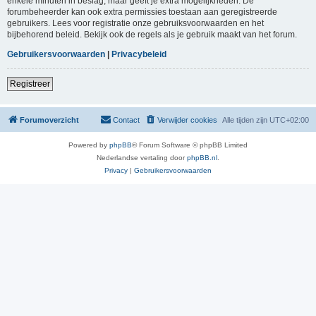
enkele minuten in beslag, maar geeft je extra mogelijkheden. De
forumbeheerder kan ook extra permissies toestaan aan geregistreerde
gebruikers. Lees voor registratie onze gebruiksvoorwaarden en het
bijbehorend beleid. Bekijk ook de regels als je gebruik maakt van het forum.
Gebruikersvoorwaarden
|
Privacybeleid
Registreer
Forumoverzicht
Contact
Verwijder cookies
Alle tijden zijn
UTC+02:00
Powered by
phpBB
® Forum Software © phpBB Limited
Nederlandse vertaling door
phpBB.nl
.
Privacy
|
Gebruikersvoorwaarden