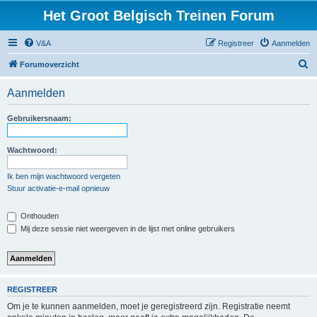
Het Groot Belgisch Treinen Forum
V&A
Registreer
Aanmelden
Z
Forumoverzicht
o
Aanmelden
e
k
Gebruikersnaam:
Wachtwoord:
Ik ben mijn wachtwoord vergeten
Stuur activatie-e-mail opnieuw
Onthouden
Mij deze sessie niet weergeven in de lijst met online gebruikers
REGISTREER
Om je te kunnen aanmelden, moet je geregistreerd zijn. Registratie neemt