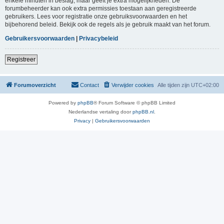
enkele minuten in beslag, maar geeft je extra mogelijkheden. De
forumbeheerder kan ook extra permissies toestaan aan geregistreerde
gebruikers. Lees voor registratie onze gebruiksvoorwaarden en het
bijbehorend beleid. Bekijk ook de regels als je gebruik maakt van het forum.
Gebruikersvoorwaarden
|
Privacybeleid
Registreer
Forumoverzicht
Contact
Verwijder cookies
Alle tijden zijn
UTC+02:00
Powered by
phpBB
® Forum Software © phpBB Limited
Nederlandse vertaling door
phpBB.nl
.
Privacy
|
Gebruikersvoorwaarden