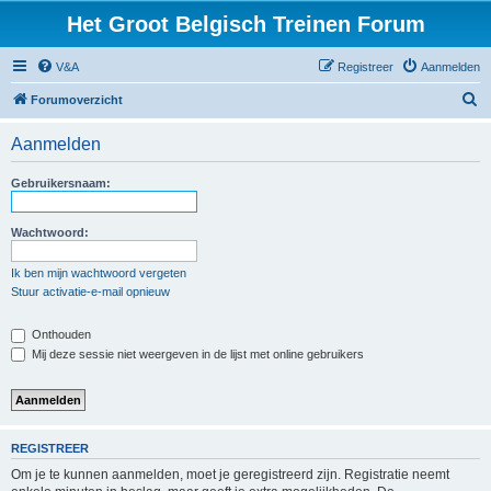
Het Groot Belgisch Treinen Forum
V&A
Registreer
Aanmelden
Z
Forumoverzicht
o
Aanmelden
e
k
Gebruikersnaam:
Wachtwoord:
Ik ben mijn wachtwoord vergeten
Stuur activatie-e-mail opnieuw
Onthouden
Mij deze sessie niet weergeven in de lijst met online gebruikers
REGISTREER
Om je te kunnen aanmelden, moet je geregistreerd zijn. Registratie neemt