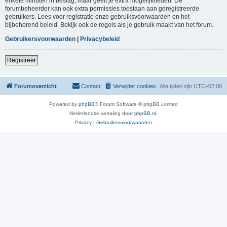
enkele minuten in beslag, maar geeft je extra mogelijkheden. De
forumbeheerder kan ook extra permissies toestaan aan geregistreerde
gebruikers. Lees voor registratie onze gebruiksvoorwaarden en het
bijbehorend beleid. Bekijk ook de regels als je gebruik maakt van het forum.
Gebruikersvoorwaarden
|
Privacybeleid
Registreer
Forumoverzicht
Contact
Verwijder cookies
Alle tijden zijn
UTC+02:00
Powered by
phpBB
® Forum Software © phpBB Limited
Nederlandse vertaling door
phpBB.nl
.
Privacy
|
Gebruikersvoorwaarden