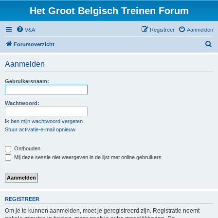
Het Groot Belgisch Treinen Forum
V&A
Registreer
Aanmelden
Z
Forumoverzicht
o
Aanmelden
e
k
Gebruikersnaam:
Wachtwoord:
Ik ben mijn wachtwoord vergeten
Stuur activatie-e-mail opnieuw
Onthouden
Mij deze sessie niet weergeven in de lijst met online gebruikers
REGISTREER
Om je te kunnen aanmelden, moet je geregistreerd zijn. Registratie neemt