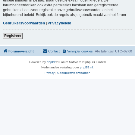
enkele minuten in beslag, maar geeft je extra mogelijkheden. De
forumbeheerder kan ook extra permissies toestaan aan geregistreerde
gebruikers. Lees voor registratie onze gebruiksvoorwaarden en het
bijbehorend beleid. Bekijk ook de regels als je gebruik maakt van het forum.
Gebruikersvoorwaarden
|
Privacybeleid
Registreer
Forumoverzicht
Contact
Verwijder cookies
Alle tijden zijn
UTC+02:00
Powered by
phpBB
® Forum Software © phpBB Limited
Nederlandse vertaling door
phpBB.nl
.
Privacy
|
Gebruikersvoorwaarden