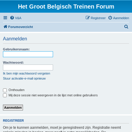
Het Groot Belgisch Treinen Forum
V&A
Registreer
Aanmelden
Z
Forumoverzicht
o
Aanmelden
e
k
Gebruikersnaam:
Wachtwoord:
Ik ben mijn wachtwoord vergeten
Stuur activatie-e-mail opnieuw
Onthouden
Mij deze sessie niet weergeven in de lijst met online gebruikers
REGISTREER
Om je te kunnen aanmelden, moet je geregistreerd zijn. Registratie neemt