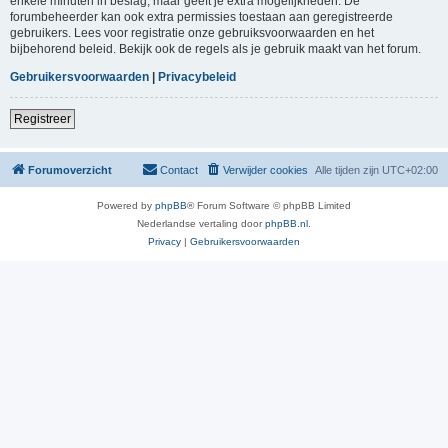
enkele minuten in beslag, maar geeft je extra mogelijkheden. De
forumbeheerder kan ook extra permissies toestaan aan geregistreerde
gebruikers. Lees voor registratie onze gebruiksvoorwaarden en het
bijbehorend beleid. Bekijk ook de regels als je gebruik maakt van het forum.
Gebruikersvoorwaarden
|
Privacybeleid
Registreer
Forumoverzicht
Contact
Verwijder cookies
Alle tijden zijn
UTC+02:00
Powered by
phpBB
® Forum Software © phpBB Limited
Nederlandse vertaling door
phpBB.nl
.
Privacy
|
Gebruikersvoorwaarden