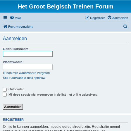
Het Groot Belgisch Treinen Forum
V&A
Registreer
Aanmelden
Z
Forumoverzicht
o
Aanmelden
e
k
Gebruikersnaam:
Wachtwoord:
Ik ben mijn wachtwoord vergeten
Stuur activatie-e-mail opnieuw
Onthouden
Mij deze sessie niet weergeven in de lijst met online gebruikers
REGISTREER
Om je te kunnen aanmelden, moet je geregistreerd zijn. Registratie neemt