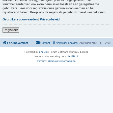
enkele minuten in beslag, maar geeft je extra mogelijkheden. De
forumbeheerder kan ook extra permissies toestaan aan geregistreerde
gebruikers. Lees voor registratie onze gebruiksvoorwaarden en het
bijbehorend beleid. Bekijk ook de regels als je gebruik maakt van het forum.
Gebruikersvoorwaarden
|
Privacybeleid
Registreer
Forumoverzicht
Contact
Verwijder cookies
Alle tijden zijn
UTC+02:00
Powered by
phpBB
® Forum Software © phpBB Limited
Nederlandse vertaling door
phpBB.nl
.
Privacy
|
Gebruikersvoorwaarden