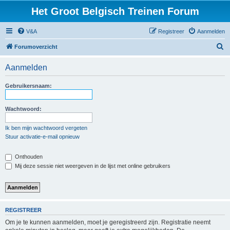
Het Groot Belgisch Treinen Forum
V&A
Registreer
Aanmelden
Z
Forumoverzicht
o
Aanmelden
e
k
Gebruikersnaam:
Wachtwoord:
Ik ben mijn wachtwoord vergeten
Stuur activatie-e-mail opnieuw
Onthouden
Mij deze sessie niet weergeven in de lijst met online gebruikers
REGISTREER
Om je te kunnen aanmelden, moet je geregistreerd zijn. Registratie neemt