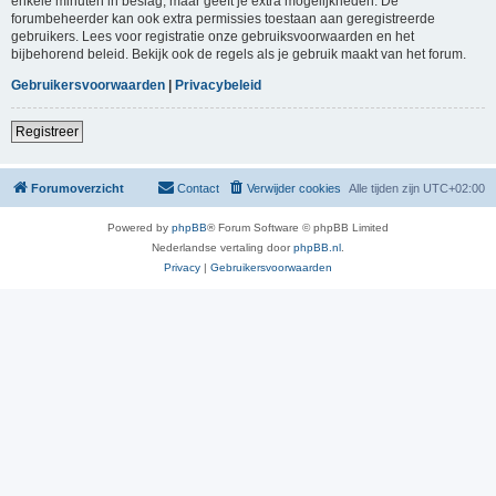
enkele minuten in beslag, maar geeft je extra mogelijkheden. De
forumbeheerder kan ook extra permissies toestaan aan geregistreerde
gebruikers. Lees voor registratie onze gebruiksvoorwaarden en het
bijbehorend beleid. Bekijk ook de regels als je gebruik maakt van het forum.
Gebruikersvoorwaarden
|
Privacybeleid
Registreer
Forumoverzicht
Contact
Verwijder cookies
Alle tijden zijn
UTC+02:00
Powered by
phpBB
® Forum Software © phpBB Limited
Nederlandse vertaling door
phpBB.nl
.
Privacy
|
Gebruikersvoorwaarden