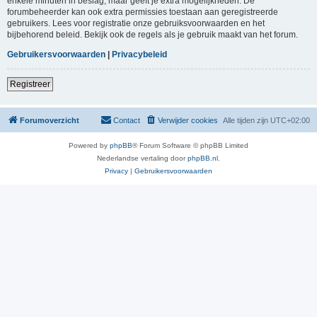
enkele minuten in beslag, maar geeft je extra mogelijkheden. De
forumbeheerder kan ook extra permissies toestaan aan geregistreerde
gebruikers. Lees voor registratie onze gebruiksvoorwaarden en het
bijbehorend beleid. Bekijk ook de regels als je gebruik maakt van het forum.
Gebruikersvoorwaarden
|
Privacybeleid
Registreer
Forumoverzicht
Contact
Verwijder cookies
Alle tijden zijn
UTC+02:00
Powered by
phpBB
® Forum Software © phpBB Limited
Nederlandse vertaling door
phpBB.nl
.
Privacy
|
Gebruikersvoorwaarden