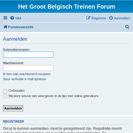
Het Groot Belgisch Treinen Forum
V&A
Registreer
Aanmelden
Z
Forumoverzicht
o
Aanmelden
e
k
Gebruikersnaam:
Wachtwoord:
Ik ben mijn wachtwoord vergeten
Stuur activatie-e-mail opnieuw
Onthouden
Mij deze sessie niet weergeven in de lijst met online gebruikers
REGISTREER
Om je te kunnen aanmelden, moet je geregistreerd zijn. Registratie neemt