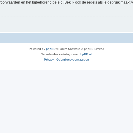
voorwaarden en het bijbehorend beleid. Bekijk ook de regels als je gebruik maakt v
Powered by
phpBB
® Forum Software © phpBB Limited
Nederlandse vertaling door
phpBB.nl
.
Privacy
|
Gebruikersvoorwaarden