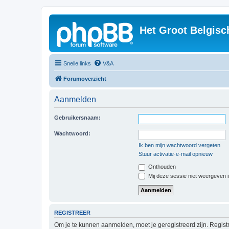
Het Groot Belgisc
Snelle links
V&A
Forumoverzicht
Aanmelden
Gebruikersnaam:
Wachtwoord:
Ik ben mijn wachtwoord vergeten
Stuur activatie-e-mail opnieuw
Onthouden
Mij deze sessie niet weergeven in
REGISTREER
Om je te kunnen aanmelden, moet je geregistreerd zijn. Regist