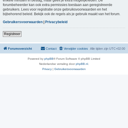
enkele minuten in beslag, maar geeft je extra mogelijkheden. De
forumbeheerder kan ook extra permissies toestaan aan geregistreerde
gebruikers. Lees voor registratie onze gebruiksvoorwaarden en het
bijbehorend beleid. Bekijk ook de regels als je gebruik maakt van het forum.
Gebruikersvoorwaarden
|
Privacybeleid
Registreer
Forumoverzicht
Contact
Verwijder cookies
Alle tijden zijn
UTC+02:00
Powered by
phpBB
® Forum Software © phpBB Limited
Nederlandse vertaling door
phpBB.nl
.
Privacy
|
Gebruikersvoorwaarden