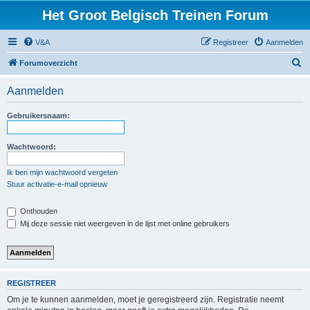
Het Groot Belgisch Treinen Forum
V&A
Registreer
Aanmelden
Z
Forumoverzicht
o
Aanmelden
e
k
Gebruikersnaam:
Wachtwoord:
Ik ben mijn wachtwoord vergeten
Stuur activatie-e-mail opnieuw
Onthouden
Mij deze sessie niet weergeven in de lijst met online gebruikers
REGISTREER
Om je te kunnen aanmelden, moet je geregistreerd zijn. Registratie neemt