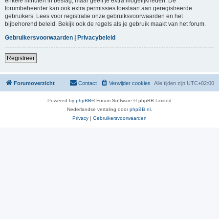
enkele minuten in beslag, maar geeft je extra mogelijkheden. De
forumbeheerder kan ook extra permissies toestaan aan geregistreerde
gebruikers. Lees voor registratie onze gebruiksvoorwaarden en het
bijbehorend beleid. Bekijk ook de regels als je gebruik maakt van het forum.
Gebruikersvoorwaarden
|
Privacybeleid
Registreer
Forumoverzicht
Contact
Verwijder cookies
Alle tijden zijn
UTC+02:00
Powered by
phpBB
® Forum Software © phpBB Limited
Nederlandse vertaling door
phpBB.nl
.
Privacy
|
Gebruikersvoorwaarden