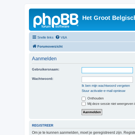
Het Groot Belgisc
Snelle links
V&A
Forumoverzicht
Aanmelden
Gebruikersnaam:
Wachtwoord:
Ik ben mijn wachtwoord vergeten
Stuur activatie-e-mail opnieuw
Onthouden
Mij deze sessie niet weergeven in
REGISTREER
Om je te kunnen aanmelden, moet je geregistreerd zijn. Regist