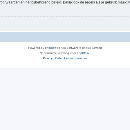
voorwaarden en het bijbehorend beleid. Bekijk ook de regels als je gebruik maakt v
Powered by
phpBB
® Forum Software © phpBB Limited
Nederlandse vertaling door
phpBB.nl
.
Privacy
|
Gebruikersvoorwaarden