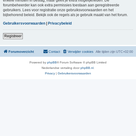
enkele minuten in beslag, maar geeft je extra mogelijkheden. De
forumbeheerder kan ook extra permissies toestaan aan geregistreerde
gebruikers. Lees voor registratie onze gebruiksvoorwaarden en het
bijbehorend beleid. Bekijk ook de regels als je gebruik maakt van het forum.
Gebruikersvoorwaarden
|
Privacybeleid
Registreer
Forumoverzicht
Contact
Verwijder cookies
Alle tijden zijn
UTC+02:00
Powered by
phpBB
® Forum Software © phpBB Limited
Nederlandse vertaling door
phpBB.nl
.
Privacy
|
Gebruikersvoorwaarden