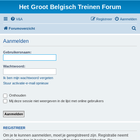
Het Groot Belgisch Treinen Forum
V&A
Registreer
Aanmelden
Z
Forumoverzicht
o
Aanmelden
e
k
Gebruikersnaam:
Wachtwoord:
Ik ben mijn wachtwoord vergeten
Stuur activatie-e-mail opnieuw
Onthouden
Mij deze sessie niet weergeven in de lijst met online gebruikers
REGISTREER
Om je te kunnen aanmelden, moet je geregistreerd zijn. Registratie neemt