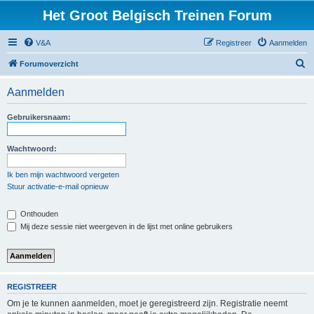
Het Groot Belgisch Treinen Forum
V&A
Registreer
Aanmelden
Z
Forumoverzicht
o
Aanmelden
e
k
Gebruikersnaam:
Wachtwoord:
Ik ben mijn wachtwoord vergeten
Stuur activatie-e-mail opnieuw
Onthouden
Mij deze sessie niet weergeven in de lijst met online gebruikers
REGISTREER
Om je te kunnen aanmelden, moet je geregistreerd zijn. Registratie neemt