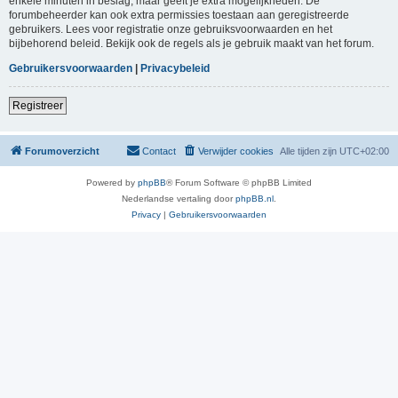
enkele minuten in beslag, maar geeft je extra mogelijkheden. De
forumbeheerder kan ook extra permissies toestaan aan geregistreerde
gebruikers. Lees voor registratie onze gebruiksvoorwaarden en het
bijbehorend beleid. Bekijk ook de regels als je gebruik maakt van het forum.
Gebruikersvoorwaarden
|
Privacybeleid
Registreer
Forumoverzicht
Contact
Verwijder cookies
Alle tijden zijn
UTC+02:00
Powered by
phpBB
® Forum Software © phpBB Limited
Nederlandse vertaling door
phpBB.nl
.
Privacy
|
Gebruikersvoorwaarden