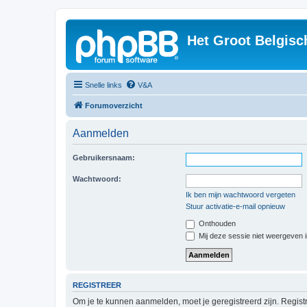
Het Groot Belgisc
Snelle links
V&A
Forumoverzicht
Aanmelden
Gebruikersnaam:
Wachtwoord:
Ik ben mijn wachtwoord vergeten
Stuur activatie-e-mail opnieuw
Onthouden
Mij deze sessie niet weergeven in
REGISTREER
Om je te kunnen aanmelden, moet je geregistreerd zijn. Regist