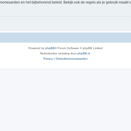
voorwaarden en het bijbehorend beleid. Bekijk ook de regels als je gebruik maakt v
Powered by
phpBB
® Forum Software © phpBB Limited
Nederlandse vertaling door
phpBB.nl
.
Privacy
|
Gebruikersvoorwaarden