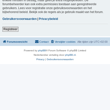
enkele minuten in beslag, maar geeft je extra mogelijkheden. De
forumbeheerder kan ook extra permissies toestaan aan geregistreerde
gebruikers. Lees voor registratie onze gebruiksvoorwaarden en het
bijbehorend beleid. Bekijk ook de regels als je gebruik maakt van het forum.
Gebruikersvoorwaarden
|
Privacybeleid
Registreer
Forumoverzicht
Contact
Verwijder cookies
Alle tijden zijn
UTC+02:00
Powered by
phpBB
® Forum Software © phpBB Limited
Nederlandse vertaling door
phpBB.nl
.
Privacy
|
Gebruikersvoorwaarden