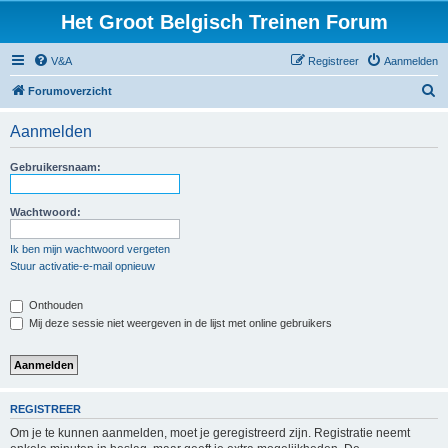
Het Groot Belgisch Treinen Forum
V&A
Registreer
Aanmelden
Z
Forumoverzicht
o
Aanmelden
e
k
Gebruikersnaam:
Wachtwoord:
Ik ben mijn wachtwoord vergeten
Stuur activatie-e-mail opnieuw
Onthouden
Mij deze sessie niet weergeven in de lijst met online gebruikers
REGISTREER
Om je te kunnen aanmelden, moet je geregistreerd zijn. Registratie neemt