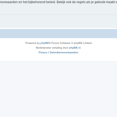
voorwaarden en het bijbehorend beleid. Bekijk ook de regels als je gebruik maakt v
Powered by
phpBB
® Forum Software © phpBB Limited
Nederlandse vertaling door
phpBB.nl
.
Privacy
|
Gebruikersvoorwaarden