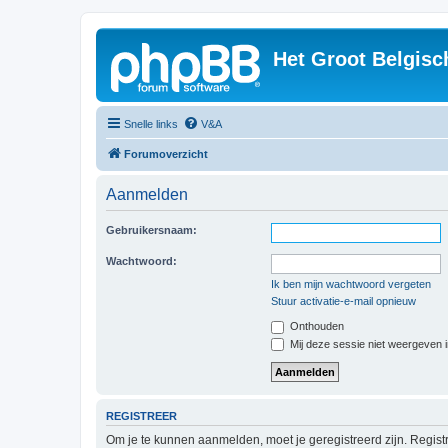
Het Groot Belgisc
Snelle links
V&A
Forumoverzicht
Aanmelden
Gebruikersnaam:
Wachtwoord:
Ik ben mijn wachtwoord vergeten
Stuur activatie-e-mail opnieuw
Onthouden
Mij deze sessie niet weergeven in
REGISTREER
Om je te kunnen aanmelden, moet je geregistreerd zijn. Regist