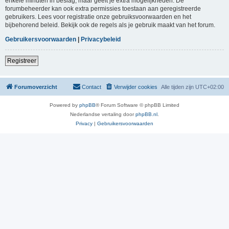
enkele minuten in beslag, maar geeft je extra mogelijkheden. De
forumbeheerder kan ook extra permissies toestaan aan geregistreerde
gebruikers. Lees voor registratie onze gebruiksvoorwaarden en het
bijbehorend beleid. Bekijk ook de regels als je gebruik maakt van het forum.
Gebruikersvoorwaarden
|
Privacybeleid
Registreer
Forumoverzicht
Contact
Verwijder cookies
Alle tijden zijn
UTC+02:00
Powered by
phpBB
® Forum Software © phpBB Limited
Nederlandse vertaling door
phpBB.nl
.
Privacy
|
Gebruikersvoorwaarden