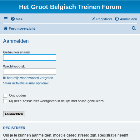
Het Groot Belgisch Treinen Forum
V&A
Registreer
Aanmelden
Z
Forumoverzicht
o
Aanmelden
e
k
Gebruikersnaam:
Wachtwoord:
Ik ben mijn wachtwoord vergeten
Stuur activatie-e-mail opnieuw
Onthouden
Mij deze sessie niet weergeven in de lijst met online gebruikers
REGISTREER
Om je te kunnen aanmelden, moet je geregistreerd zijn. Registratie neemt