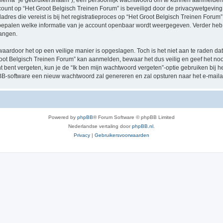
hierna “je gebruikersnaam”), een persoonlijk wachtwoord om te kunnen aanmelden o
ccount op “Het Groot Belgisch Treinen Forum” is beveiligd door de privacywetgeving d
res die vereist is bij het registratieproces op “Het Groot Belgisch Treinen Forum” i
e bepalen welke informatie van je account openbaar wordt weergegeven. Verder heb je
angen.
waardoor het op een veilige manier is opgeslagen. Toch is het niet aan te raden d
oot Belgisch Treinen Forum” kan aanmelden, bewaar het dus veilig en geef het no
nt bent vergeten, kun je de “Ik ben mijn wachtwoord vergeten”-optie gebruiken bij 
B-software een nieuw wachtwoord zal genereren en zal opsturen naar het e-maila
Powered by
phpBB
® Forum Software © phpBB Limited
Nederlandse vertaling door
phpBB.nl
.
Privacy
|
Gebruikersvoorwaarden