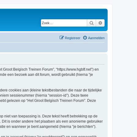
Zoek
Uitgebreid zoeken
Registreer
Aanmelden
et Groot Belgisch Treinen Forum”, “https://www.hgbtf.net”) en
nde een bezoek aan dit forum, wordt gebruikt (hierna “je
re cookies aan (kleine tekstbestanden die naar de tijdelijke
oniem sessienummer (hierna “session-id”). Deze twee
bt gelezen op “Het Groot Belgisch Treinen Forum”. Deze
niet van toepassing is. Deze tekst heeft betrekking op de
 Dit is onder andere het plaatsen als een anonieme gebruiker
ratie en wanneer je bent aangemeld (hierna “je berichten”).