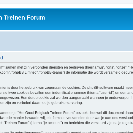
h Treinen Forum
id
rum” samen met zijn verbonden diensten en bedrijven (hierna “wij”, “ons”, “onze”, “H
bb.com”, “phpBB Limited”, “phpBB-teams”) de informatie die wordt verzameld gedure
nier is door het gebruik van zogenaamde cookies. De phpBB-software maakt meerde
ste twee cookies bevatten een indentificatienummer (hierna “user-id”) en een an
toegewezen. Een derde cookie zal worden aangemaakt wanneer je onderwerpen he
n zijn en verbetert daarmee je gebruikerservaring.
neer je “Het Groot Belgisch Treinen Forum” bezoekt, hoewel dit document daarop 
ede manier is waarin wij je informatie verzamelen door wat je aan ons verstuurt.
ch Treinen Forum” (hierna “je account”) en berichten die verstuurd zijn na je regist