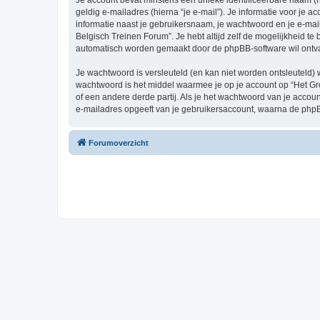
Je account bevat minstens een unieke identificeerbare naam (
geldig e-mailadres (hierna “je e-mail”). Je informatie voor je a
informatie naast je gebruikersnaam, je wachtwoord en je e-mailad
Belgisch Treinen Forum”. Je hebt altijd zelf de mogelijkheid t
automatisch worden gemaakt door de phpBB-software wil ontv
Je wachtwoord is versleuteld (en kan niet worden ontsleuteld) 
wachtwoord is het middel waarmee je op je account op “Het Gr
of een andere derde partij. Als je het wachtwoord van je accou
e-mailadres opgeeft van je gebruikersaccount, waarna de phpB
Forumoverzicht