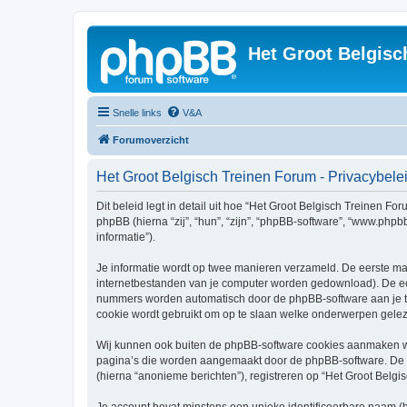
Het Groot Belgisc
Snelle links
V&A
Forumoverzicht
Het Groot Belgisch Treinen Forum - Privacybele
Dit beleid legt in detail uit hoe “Het Groot Belgisch Treinen Fo
phpBB (hierna “zij”, “hun”, “zijn”, “phpBB-software”, “www.php
informatie”).
Je informatie wordt op twee manieren verzameld. De eerste ma
internetbestanden van je computer worden gedownload). De eer
nummers worden automatisch door de phpBB-software aan je 
cookie wordt gebruikt om op te slaan welke onderwerpen geleze
Wij kunnen ook buiten de phpBB-software cookies aanmaken wan
pagina’s die worden aangemaakt door de phpBB-software. De twe
(hierna “anonieme berichten”), registreren op “Het Groot Belgis