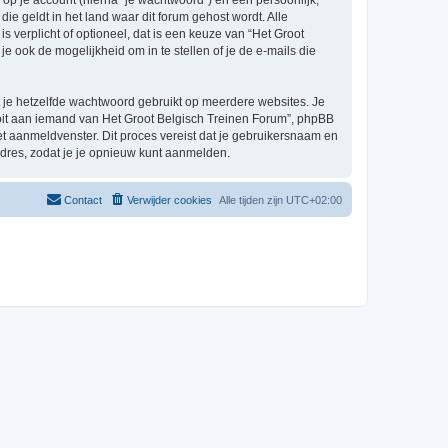
p je account (hierna “je wachtwoord”) en een persoonlijk,
ie geldt in het land waar dit forum gehost wordt. Alle
s verplicht of optioneel, dat is een keuze van “Het Groot
 ook de mogelijkheid om in te stellen of je de e-mails die
at je hetzelfde wachtwoord gebruikt op meerdere websites. Je
oit aan iemand van Het Groot Belgisch Treinen Forum”, phpBB
het aanmeldvenster. Dit proces vereist dat je gebruikersnaam en
dres, zodat je je opnieuw kunt aanmelden.
Contact
Verwijder cookies
Alle tijden zijn
UTC+02:00