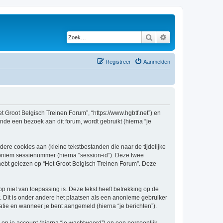
Zoek
Uitgebreid zoeken
Registreer
Aanmelden
et Groot Belgisch Treinen Forum”, “https://www.hgbtf.net”) en
nde een bezoek aan dit forum, wordt gebruikt (hierna “je
re cookies aan (kleine tekstbestanden die naar de tijdelijke
oniem sessienummer (hierna “session-id”). Deze twee
bt gelezen op “Het Groot Belgisch Treinen Forum”. Deze
niet van toepassing is. Deze tekst heeft betrekking op de
 Dit is onder andere het plaatsen als een anonieme gebruiker
ratie en wanneer je bent aangemeld (hierna “je berichten”).