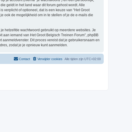
p je account (hierna “je wachtwoord”) en een persoonlijk,
ie geldt in het land waar dit forum gehost wordt. Alle
s verplicht of optioneel, dat is een keuze van “Het Groot
 ook de mogelijkheid om in te stellen of je de e-mails die
at je hetzelfde wachtwoord gebruikt op meerdere websites. Je
oit aan iemand van Het Groot Belgisch Treinen Forum”, phpBB
het aanmeldvenster. Dit proces vereist dat je gebruikersnaam en
dres, zodat je je opnieuw kunt aanmelden.
Contact
Verwijder cookies
Alle tijden zijn
UTC+02:00