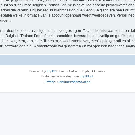
hierna “je gebruikersnaam”), een persoonlijk wachtwoord om te kunnen aanmelden o
ccount op “Het Groot Belgisch Treinen Forum” is beveiligd door de privacywetgeving d
res die vereist is bij het registratieproces op “Het Groot Belgisch Treinen Forum” i
e bepalen welke informatie van je account openbaar wordt weergegeven. Verder heb je
angen.
waardoor het op een veilige manier is opgeslagen. Toch is het niet aan te raden d
oot Belgisch Treinen Forum” kan aanmelden, bewaar het dus veilig en geef het no
nt bent vergeten, kun je de “Ik ben mijn wachtwoord vergeten”-optie gebruiken bij 
B-software een nieuw wachtwoord zal genereren en zal opsturen naar het e-maila
Powered by
phpBB
® Forum Software © phpBB Limited
Nederlandse vertaling door
phpBB.nl
.
Privacy
|
Gebruikersvoorwaarden