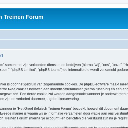
h Treinen Forum
id
rum” samen met zijn verbonden diensten en bedrijven (hierna “wij”, “ons”, “onze”, “H
bb.com”, “phpBB Limited”, “phpBB-teams”) de informatie die wordt verzameld gedure
nier is door het gebruik van zogenaamde cookies. De phpBB-software maakt meerde
ste twee cookies bevatten een indentificatienummer (hierna “user-id”) en een an
toegewezen. Een derde cookie zal worden aangemaakt wanneer je onderwerpen he
n zijn en verbetert daarmee je gebruikerservaring.
neer je “Het Groot Belgisch Treinen Forum” bezoekt, hoewel dit document daarop 
ede manier is waarin wij je informatie verzamelen door wat je aan ons verstuurt.
ch Treinen Forum” (hierna “je account”) en berichten die verstuurd zijn na je regist