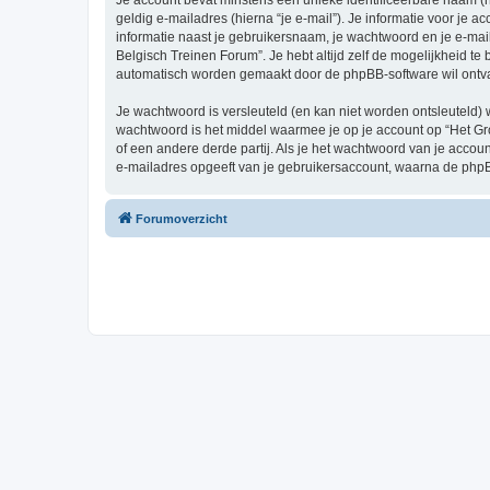
Je account bevat minstens een unieke identificeerbare naam (
geldig e-mailadres (hierna “je e-mail”). Je informatie voor je a
informatie naast je gebruikersnaam, je wachtwoord en je e-mailad
Belgisch Treinen Forum”. Je hebt altijd zelf de mogelijkheid t
automatisch worden gemaakt door de phpBB-software wil ontv
Je wachtwoord is versleuteld (en kan niet worden ontsleuteld) 
wachtwoord is het middel waarmee je op je account op “Het Gr
of een andere derde partij. Als je het wachtwoord van je accou
e-mailadres opgeeft van je gebruikersaccount, waarna de phpB
Forumoverzicht