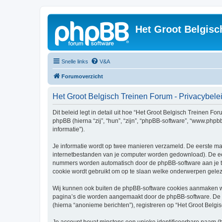
Het Groot Belgisc
Snelle links
V&A
Forumoverzicht
Het Groot Belgisch Treinen Forum - Privacybele
Dit beleid legt in detail uit hoe “Het Groot Belgisch Treinen Fo
phpBB (hierna “zij”, “hun”, “zijn”, “phpBB-software”, “www.php
informatie”).
Je informatie wordt op twee manieren verzameld. De eerste ma
internetbestanden van je computer worden gedownload). De eer
nummers worden automatisch door de phpBB-software aan je 
cookie wordt gebruikt om op te slaan welke onderwerpen geleze
Wij kunnen ook buiten de phpBB-software cookies aanmaken wan
pagina’s die worden aangemaakt door de phpBB-software. De twe
(hierna “anonieme berichten”), registreren op “Het Groot Belgis