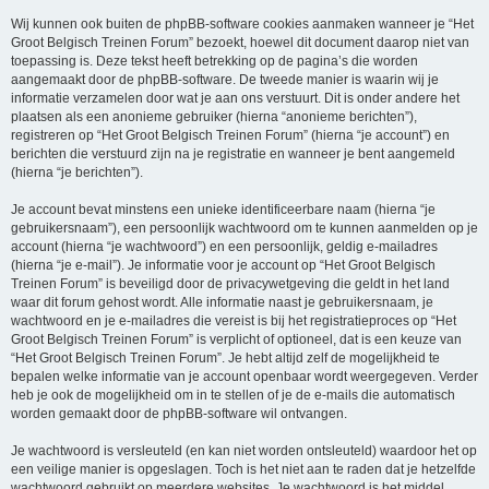
Wij kunnen ook buiten de phpBB-software cookies aanmaken wanneer je “Het
Groot Belgisch Treinen Forum” bezoekt, hoewel dit document daarop niet van
toepassing is. Deze tekst heeft betrekking op de pagina’s die worden
aangemaakt door de phpBB-software. De tweede manier is waarin wij je
informatie verzamelen door wat je aan ons verstuurt. Dit is onder andere het
plaatsen als een anonieme gebruiker (hierna “anonieme berichten”),
registreren op “Het Groot Belgisch Treinen Forum” (hierna “je account”) en
berichten die verstuurd zijn na je registratie en wanneer je bent aangemeld
(hierna “je berichten”).
Je account bevat minstens een unieke identificeerbare naam (hierna “je
gebruikersnaam”), een persoonlijk wachtwoord om te kunnen aanmelden op je
account (hierna “je wachtwoord”) en een persoonlijk, geldig e-mailadres
(hierna “je e-mail”). Je informatie voor je account op “Het Groot Belgisch
Treinen Forum” is beveiligd door de privacywetgeving die geldt in het land
waar dit forum gehost wordt. Alle informatie naast je gebruikersnaam, je
wachtwoord en je e-mailadres die vereist is bij het registratieproces op “Het
Groot Belgisch Treinen Forum” is verplicht of optioneel, dat is een keuze van
“Het Groot Belgisch Treinen Forum”. Je hebt altijd zelf de mogelijkheid te
bepalen welke informatie van je account openbaar wordt weergegeven. Verder
heb je ook de mogelijkheid om in te stellen of je de e-mails die automatisch
worden gemaakt door de phpBB-software wil ontvangen.
Je wachtwoord is versleuteld (en kan niet worden ontsleuteld) waardoor het op
een veilige manier is opgeslagen. Toch is het niet aan te raden dat je hetzelfde
wachtwoord gebruikt op meerdere websites. Je wachtwoord is het middel