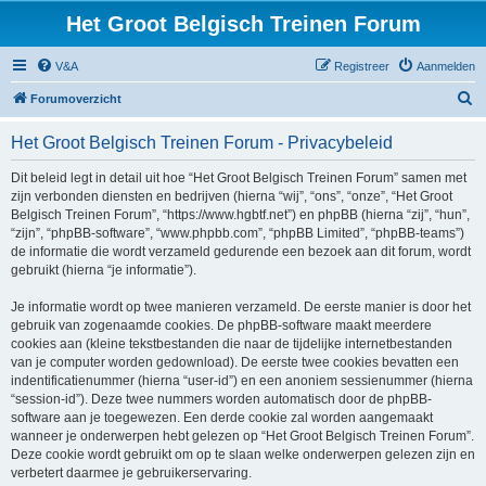
Het Groot Belgisch Treinen Forum
V&A
Registreer
Aanmelden
Z
Forumoverzicht
o
Het Groot Belgisch Treinen Forum - Privacybeleid
e
k
Dit beleid legt in detail uit hoe “Het Groot Belgisch Treinen Forum” samen met
zijn verbonden diensten en bedrijven (hierna “wij”, “ons”, “onze”, “Het Groot
Belgisch Treinen Forum”, “https://www.hgbtf.net”) en phpBB (hierna “zij”, “hun”,
“zijn”, “phpBB-software”, “www.phpbb.com”, “phpBB Limited”, “phpBB-teams”)
de informatie die wordt verzameld gedurende een bezoek aan dit forum, wordt
gebruikt (hierna “je informatie”).
Je informatie wordt op twee manieren verzameld. De eerste manier is door het
gebruik van zogenaamde cookies. De phpBB-software maakt meerdere
cookies aan (kleine tekstbestanden die naar de tijdelijke internetbestanden
van je computer worden gedownload). De eerste twee cookies bevatten een
indentificatienummer (hierna “user-id”) en een anoniem sessienummer (hierna
“session-id”). Deze twee nummers worden automatisch door de phpBB-
software aan je toegewezen. Een derde cookie zal worden aangemaakt
wanneer je onderwerpen hebt gelezen op “Het Groot Belgisch Treinen Forum”.
Deze cookie wordt gebruikt om op te slaan welke onderwerpen gelezen zijn en
verbetert daarmee je gebruikerservaring.