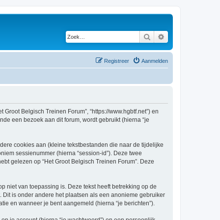
Zoek
Uitgebreid zoeken
Registreer
Aanmelden
et Groot Belgisch Treinen Forum”, “https://www.hgbtf.net”) en
nde een bezoek aan dit forum, wordt gebruikt (hierna “je
re cookies aan (kleine tekstbestanden die naar de tijdelijke
oniem sessienummer (hierna “session-id”). Deze twee
bt gelezen op “Het Groot Belgisch Treinen Forum”. Deze
niet van toepassing is. Deze tekst heeft betrekking op de
 Dit is onder andere het plaatsen als een anonieme gebruiker
ratie en wanneer je bent aangemeld (hierna “je berichten”).