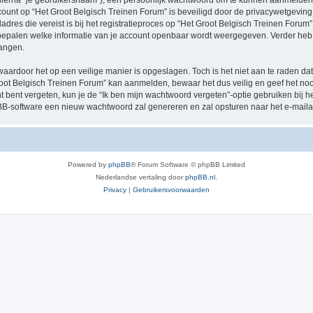
hierna “je gebruikersnaam”), een persoonlijk wachtwoord om te kunnen aanmelden o
ccount op “Het Groot Belgisch Treinen Forum” is beveiligd door de privacywetgeving d
res die vereist is bij het registratieproces op “Het Groot Belgisch Treinen Forum” i
e bepalen welke informatie van je account openbaar wordt weergegeven. Verder heb je
angen.
waardoor het op een veilige manier is opgeslagen. Toch is het niet aan te raden d
oot Belgisch Treinen Forum” kan aanmelden, bewaar het dus veilig en geef het no
nt bent vergeten, kun je de “Ik ben mijn wachtwoord vergeten”-optie gebruiken bij 
B-software een nieuw wachtwoord zal genereren en zal opsturen naar het e-maila
Powered by
phpBB
® Forum Software © phpBB Limited
Nederlandse vertaling door
phpBB.nl
.
Privacy
|
Gebruikersvoorwaarden