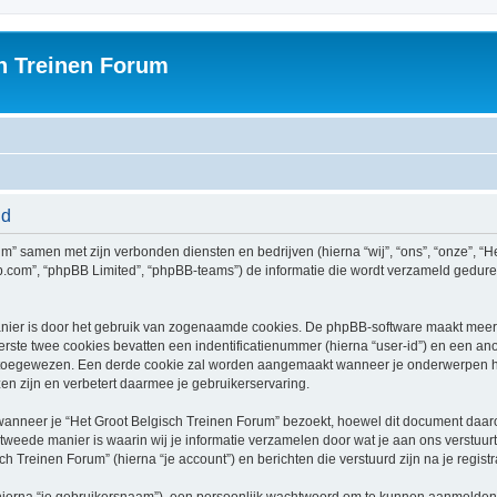
h Treinen Forum
id
rum” samen met zijn verbonden diensten en bedrijven (hierna “wij”, “ons”, “onze”, “H
bb.com”, “phpBB Limited”, “phpBB-teams”) de informatie die wordt verzameld gedure
nier is door het gebruik van zogenaamde cookies. De phpBB-software maakt meerde
ste twee cookies bevatten een indentificatienummer (hierna “user-id”) en een an
toegewezen. Een derde cookie zal worden aangemaakt wanneer je onderwerpen he
n zijn en verbetert daarmee je gebruikerservaring.
neer je “Het Groot Belgisch Treinen Forum” bezoekt, hoewel dit document daarop 
ede manier is waarin wij je informatie verzamelen door wat je aan ons verstuurt.
ch Treinen Forum” (hierna “je account”) en berichten die verstuurd zijn na je regist