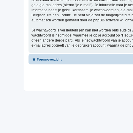
Je account bevat minstens een unieke identificeerbare naam (
geldig e-mailadres (hierna “je e-mail”). Je informatie voor je a
informatie naast je gebruikersnaam, je wachtwoord en je e-mailad
Belgisch Treinen Forum”. Je hebt altijd zelf de mogelijkheid t
automatisch worden gemaakt door de phpBB-software wil ontv
Je wachtwoord is versleuteld (en kan niet worden ontsleuteld) 
wachtwoord is het middel waarmee je op je account op “Het Gr
of een andere derde partij. Als je het wachtwoord van je accou
e-mailadres opgeeft van je gebruikersaccount, waarna de phpB
Forumoverzicht