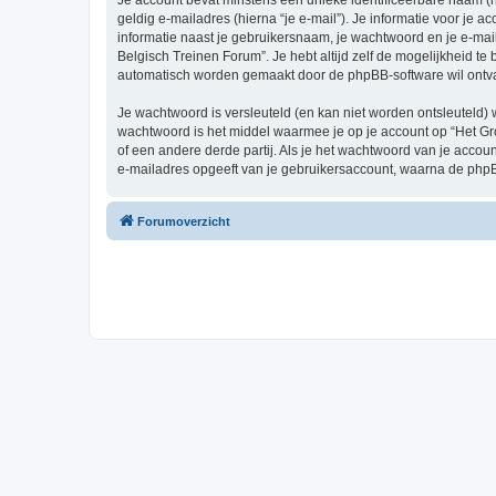
Je account bevat minstens een unieke identificeerbare naam (
geldig e-mailadres (hierna “je e-mail”). Je informatie voor je a
informatie naast je gebruikersnaam, je wachtwoord en je e-mailad
Belgisch Treinen Forum”. Je hebt altijd zelf de mogelijkheid t
automatisch worden gemaakt door de phpBB-software wil ontv
Je wachtwoord is versleuteld (en kan niet worden ontsleuteld) 
wachtwoord is het middel waarmee je op je account op “Het Gr
of een andere derde partij. Als je het wachtwoord van je accou
e-mailadres opgeeft van je gebruikersaccount, waarna de phpB
Forumoverzicht