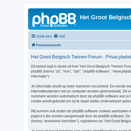
Het Groot Belgisc
Snelle links
V&A
Forumoverzicht
Het Groot Belgisch Treinen Forum - Privacybele
Dit beleid legt in detail uit hoe “Het Groot Belgisch Treinen Fo
phpBB (hierna “zij”, “hun”, “zijn”, “phpBB-software”, “www.php
informatie”).
Je informatie wordt op twee manieren verzameld. De eerste ma
internetbestanden van je computer worden gedownload). De eer
nummers worden automatisch door de phpBB-software aan je 
cookie wordt gebruikt om op te slaan welke onderwerpen geleze
Wij kunnen ook buiten de phpBB-software cookies aanmaken wan
pagina’s die worden aangemaakt door de phpBB-software. De twe
(hierna “anonieme berichten”), registreren op “Het Groot Belgis