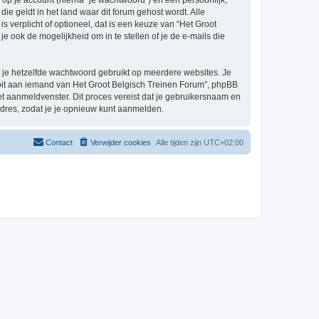
p je account (hierna “je wachtwoord”) en een persoonlijk,
ie geldt in het land waar dit forum gehost wordt. Alle
s verplicht of optioneel, dat is een keuze van “Het Groot
 ook de mogelijkheid om in te stellen of je de e-mails die
at je hetzelfde wachtwoord gebruikt op meerdere websites. Je
oit aan iemand van Het Groot Belgisch Treinen Forum”, phpBB
het aanmeldvenster. Dit proces vereist dat je gebruikersnaam en
dres, zodat je je opnieuw kunt aanmelden.
Contact
Verwijder cookies
Alle tijden zijn
UTC+02:00