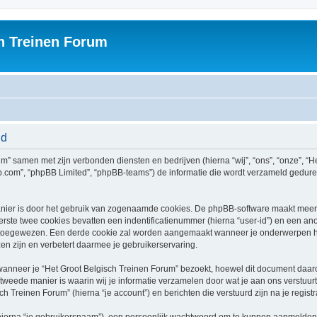
h Treinen Forum
id
rum” samen met zijn verbonden diensten en bedrijven (hierna “wij”, “ons”, “onze”, “H
bb.com”, “phpBB Limited”, “phpBB-teams”) de informatie die wordt verzameld gedure
nier is door het gebruik van zogenaamde cookies. De phpBB-software maakt meerde
ste twee cookies bevatten een indentificatienummer (hierna “user-id”) en een an
toegewezen. Een derde cookie zal worden aangemaakt wanneer je onderwerpen he
n zijn en verbetert daarmee je gebruikerservaring.
neer je “Het Groot Belgisch Treinen Forum” bezoekt, hoewel dit document daarop 
ede manier is waarin wij je informatie verzamelen door wat je aan ons verstuurt.
ch Treinen Forum” (hierna “je account”) en berichten die verstuurd zijn na je regist