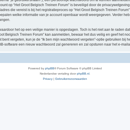
hierna “je gebruikersnaam”), een persoonlijk wachtwoord om te kunnen aanmelden o
ccount op “Het Groot Belgisch Treinen Forum” is beveiligd door de privacywetgeving d
res die vereist is bij het registratieproces op “Het Groot Belgisch Treinen Forum” i
e bepalen welke informatie van je account openbaar wordt weergegeven. Verder heb je
angen.
waardoor het op een veilige manier is opgeslagen. Toch is het niet aan te raden d
oot Belgisch Treinen Forum” kan aanmelden, bewaar het dus veilig en geef het no
nt bent vergeten, kun je de “Ik ben mijn wachtwoord vergeten”-optie gebruiken bij 
B-software een nieuw wachtwoord zal genereren en zal opsturen naar het e-maila
Powered by
phpBB
® Forum Software © phpBB Limited
Nederlandse vertaling door
phpBB.nl
.
Privacy
|
Gebruikersvoorwaarden