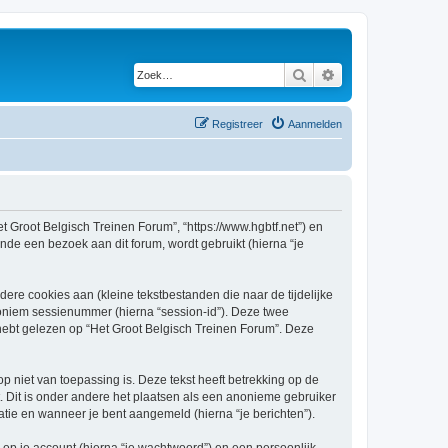
Zoek
Uitgebreid zoeken
Registreer
Aanmelden
et Groot Belgisch Treinen Forum”, “https://www.hgbtf.net”) en
nde een bezoek aan dit forum, wordt gebruikt (hierna “je
re cookies aan (kleine tekstbestanden die naar de tijdelijke
oniem sessienummer (hierna “session-id”). Deze twee
bt gelezen op “Het Groot Belgisch Treinen Forum”. Deze
niet van toepassing is. Deze tekst heeft betrekking op de
 Dit is onder andere het plaatsen als een anonieme gebruiker
ratie en wanneer je bent aangemeld (hierna “je berichten”).