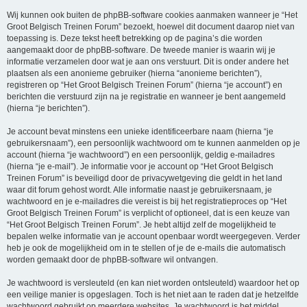
Wij kunnen ook buiten de phpBB-software cookies aanmaken wanneer je “Het
Groot Belgisch Treinen Forum” bezoekt, hoewel dit document daarop niet van
toepassing is. Deze tekst heeft betrekking op de pagina’s die worden
aangemaakt door de phpBB-software. De tweede manier is waarin wij je
informatie verzamelen door wat je aan ons verstuurt. Dit is onder andere het
plaatsen als een anonieme gebruiker (hierna “anonieme berichten”),
registreren op “Het Groot Belgisch Treinen Forum” (hierna “je account”) en
berichten die verstuurd zijn na je registratie en wanneer je bent aangemeld
(hierna “je berichten”).
Je account bevat minstens een unieke identificeerbare naam (hierna “je
gebruikersnaam”), een persoonlijk wachtwoord om te kunnen aanmelden op je
account (hierna “je wachtwoord”) en een persoonlijk, geldig e-mailadres
(hierna “je e-mail”). Je informatie voor je account op “Het Groot Belgisch
Treinen Forum” is beveiligd door de privacywetgeving die geldt in het land
waar dit forum gehost wordt. Alle informatie naast je gebruikersnaam, je
wachtwoord en je e-mailadres die vereist is bij het registratieproces op “Het
Groot Belgisch Treinen Forum” is verplicht of optioneel, dat is een keuze van
“Het Groot Belgisch Treinen Forum”. Je hebt altijd zelf de mogelijkheid te
bepalen welke informatie van je account openbaar wordt weergegeven. Verder
heb je ook de mogelijkheid om in te stellen of je de e-mails die automatisch
worden gemaakt door de phpBB-software wil ontvangen.
Je wachtwoord is versleuteld (en kan niet worden ontsleuteld) waardoor het op
een veilige manier is opgeslagen. Toch is het niet aan te raden dat je hetzelfde
wachtwoord gebruikt op meerdere websites. Je wachtwoord is het middel