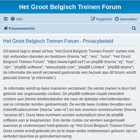
Het Groot Belgisch Treinen Forum
V&A
Registreer
Aanmelden
Z
Forumoverzicht
o
Het Groot Belgisch Treinen Forum - Privacybeleid
e
k
Dit beleid legt in detail uit hoe “Het Groot Belgisch Treinen Forum” samen met
zijn verbonden diensten en bedrijven (hierna “wij”, “ons”, “onze”, “Het Groot
Belgisch Treinen Forum”, “https://www.hgbtf.net”) en phpBB (hierna “zij”, “hun”,
“zijn”, “phpBB-software”, “www.phpbb.com”, “phpBB Limited”, “phpBB-teams”)
de informatie die wordt verzameld gedurende een bezoek aan dit forum, wordt
gebruikt (hierna “je informatie”).
Je informatie wordt op twee manieren verzameld. De eerste manier is door het
gebruik van zogenaamde cookies. De phpBB-software maakt meerdere
cookies aan (kleine tekstbestanden die naar de tijdelijke internetbestanden
van je computer worden gedownload). De eerste twee cookies bevatten een
indentificatienummer (hierna “user-id”) en een anoniem sessienummer (hierna
“session-id”). Deze twee nummers worden automatisch door de phpBB-
software aan je toegewezen. Een derde cookie zal worden aangemaakt
wanneer je onderwerpen hebt gelezen op “Het Groot Belgisch Treinen Forum”.
Deze cookie wordt gebruikt om op te slaan welke onderwerpen gelezen zijn en
verbetert daarmee je gebruikerservaring.