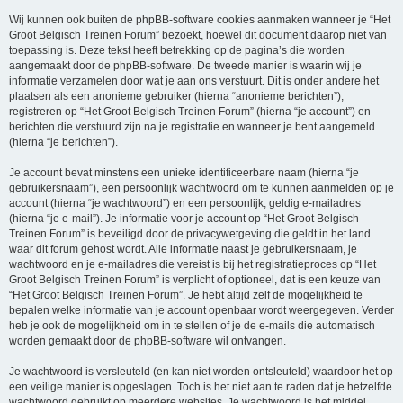
Wij kunnen ook buiten de phpBB-software cookies aanmaken wanneer je “Het
Groot Belgisch Treinen Forum” bezoekt, hoewel dit document daarop niet van
toepassing is. Deze tekst heeft betrekking op de pagina’s die worden
aangemaakt door de phpBB-software. De tweede manier is waarin wij je
informatie verzamelen door wat je aan ons verstuurt. Dit is onder andere het
plaatsen als een anonieme gebruiker (hierna “anonieme berichten”),
registreren op “Het Groot Belgisch Treinen Forum” (hierna “je account”) en
berichten die verstuurd zijn na je registratie en wanneer je bent aangemeld
(hierna “je berichten”).
Je account bevat minstens een unieke identificeerbare naam (hierna “je
gebruikersnaam”), een persoonlijk wachtwoord om te kunnen aanmelden op je
account (hierna “je wachtwoord”) en een persoonlijk, geldig e-mailadres
(hierna “je e-mail”). Je informatie voor je account op “Het Groot Belgisch
Treinen Forum” is beveiligd door de privacywetgeving die geldt in het land
waar dit forum gehost wordt. Alle informatie naast je gebruikersnaam, je
wachtwoord en je e-mailadres die vereist is bij het registratieproces op “Het
Groot Belgisch Treinen Forum” is verplicht of optioneel, dat is een keuze van
“Het Groot Belgisch Treinen Forum”. Je hebt altijd zelf de mogelijkheid te
bepalen welke informatie van je account openbaar wordt weergegeven. Verder
heb je ook de mogelijkheid om in te stellen of je de e-mails die automatisch
worden gemaakt door de phpBB-software wil ontvangen.
Je wachtwoord is versleuteld (en kan niet worden ontsleuteld) waardoor het op
een veilige manier is opgeslagen. Toch is het niet aan te raden dat je hetzelfde
wachtwoord gebruikt op meerdere websites. Je wachtwoord is het middel