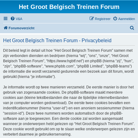
Het Groot Belgisch Treinen Forum
V&A
Registreer
Aanmelden
Z
Forumoverzicht
o
Het Groot Belgisch Treinen Forum - Privacybeleid
e
k
Dit beleid legt in detail uit hoe “Het Groot Belgisch Treinen Forum” samen met
zijn verbonden diensten en bedrijven (hierna “wij”, “ons”, “onze”, “Het Groot
Belgisch Treinen Forum”, “https://www.hgbtf.net”) en phpBB (hierna “zij”, “hun”,
“zijn”, “phpBB-software”, “www.phpbb.com”, “phpBB Limited”, “phpBB-teams”)
de informatie die wordt verzameld gedurende een bezoek aan dit forum, wordt
gebruikt (hierna “je informatie”).
Je informatie wordt op twee manieren verzameld. De eerste manier is door het
gebruik van zogenaamde cookies. De phpBB-software maakt meerdere
cookies aan (kleine tekstbestanden die naar de tijdelijke internetbestanden
van je computer worden gedownload). De eerste twee cookies bevatten een
indentificatienummer (hierna “user-id”) en een anoniem sessienummer (hierna
“session-id”). Deze twee nummers worden automatisch door de phpBB-
software aan je toegewezen. Een derde cookie zal worden aangemaakt
wanneer je onderwerpen hebt gelezen op “Het Groot Belgisch Treinen Forum”.
Deze cookie wordt gebruikt om op te slaan welke onderwerpen gelezen zijn en
verbetert daarmee je gebruikerservaring.