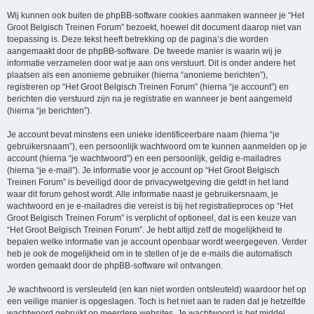
Wij kunnen ook buiten de phpBB-software cookies aanmaken wanneer je “Het
Groot Belgisch Treinen Forum” bezoekt, hoewel dit document daarop niet van
toepassing is. Deze tekst heeft betrekking op de pagina’s die worden
aangemaakt door de phpBB-software. De tweede manier is waarin wij je
informatie verzamelen door wat je aan ons verstuurt. Dit is onder andere het
plaatsen als een anonieme gebruiker (hierna “anonieme berichten”),
registreren op “Het Groot Belgisch Treinen Forum” (hierna “je account”) en
berichten die verstuurd zijn na je registratie en wanneer je bent aangemeld
(hierna “je berichten”).
Je account bevat minstens een unieke identificeerbare naam (hierna “je
gebruikersnaam”), een persoonlijk wachtwoord om te kunnen aanmelden op je
account (hierna “je wachtwoord”) en een persoonlijk, geldig e-mailadres
(hierna “je e-mail”). Je informatie voor je account op “Het Groot Belgisch
Treinen Forum” is beveiligd door de privacywetgeving die geldt in het land
waar dit forum gehost wordt. Alle informatie naast je gebruikersnaam, je
wachtwoord en je e-mailadres die vereist is bij het registratieproces op “Het
Groot Belgisch Treinen Forum” is verplicht of optioneel, dat is een keuze van
“Het Groot Belgisch Treinen Forum”. Je hebt altijd zelf de mogelijkheid te
bepalen welke informatie van je account openbaar wordt weergegeven. Verder
heb je ook de mogelijkheid om in te stellen of je de e-mails die automatisch
worden gemaakt door de phpBB-software wil ontvangen.
Je wachtwoord is versleuteld (en kan niet worden ontsleuteld) waardoor het op
een veilige manier is opgeslagen. Toch is het niet aan te raden dat je hetzelfde
wachtwoord gebruikt op meerdere websites. Je wachtwoord is het middel