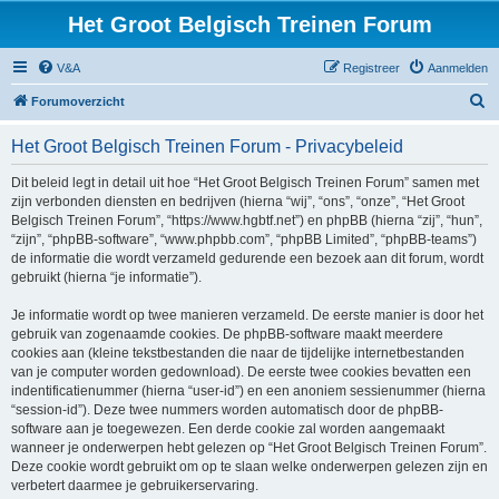
Het Groot Belgisch Treinen Forum
V&A
Registreer
Aanmelden
Z
Forumoverzicht
o
Het Groot Belgisch Treinen Forum - Privacybeleid
e
k
Dit beleid legt in detail uit hoe “Het Groot Belgisch Treinen Forum” samen met
zijn verbonden diensten en bedrijven (hierna “wij”, “ons”, “onze”, “Het Groot
Belgisch Treinen Forum”, “https://www.hgbtf.net”) en phpBB (hierna “zij”, “hun”,
“zijn”, “phpBB-software”, “www.phpbb.com”, “phpBB Limited”, “phpBB-teams”)
de informatie die wordt verzameld gedurende een bezoek aan dit forum, wordt
gebruikt (hierna “je informatie”).
Je informatie wordt op twee manieren verzameld. De eerste manier is door het
gebruik van zogenaamde cookies. De phpBB-software maakt meerdere
cookies aan (kleine tekstbestanden die naar de tijdelijke internetbestanden
van je computer worden gedownload). De eerste twee cookies bevatten een
indentificatienummer (hierna “user-id”) en een anoniem sessienummer (hierna
“session-id”). Deze twee nummers worden automatisch door de phpBB-
software aan je toegewezen. Een derde cookie zal worden aangemaakt
wanneer je onderwerpen hebt gelezen op “Het Groot Belgisch Treinen Forum”.
Deze cookie wordt gebruikt om op te slaan welke onderwerpen gelezen zijn en
verbetert daarmee je gebruikerservaring.