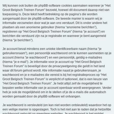
Wij kunnen ook buiten de phpBB-software cookies aanmaken wanneer je “Het
Groot Belgisch Treinen Forum” bezoekt, hoewel dit document daarop niet van
toepassing is. Deze tekst heeft betrekking op de pagina’s die worden
aangemaakt door de phpBB-software. De tweede manier is waarin wij je
informatie verzamelen door wat je aan ons verstuurt. Dit is onder andere het
plaatsen als een anonieme gebruiker (hierna “anonieme berichten”),
registreren op “Het Groot Belgisch Treinen Forum” (hierna “je account”) en
berichten die verstuurd zijn na je registratie en wanneer je bent aangemeld
(hierna “je berichten”).
Je account bevat minstens een unieke identificeerbare naam (hierna “je
gebruikersnaam”), een persoonlijk wachtwoord om te kunnen aanmelden op je
account (hierna “je wachtwoord”) en een persoonlijk, geldig e-mailadres
(hierna “je e-mail”). Je informatie voor je account op “Het Groot Belgisch
Treinen Forum” is beveiligd door de privacywetgeving die geldt in het land
waar dit forum gehost wordt. Alle informatie naast je gebruikersnaam, je
wachtwoord en je e-mailadres die vereist is bij het registratieproces op “Het
Groot Belgisch Treinen Forum” is verplicht of optioneel, dat is een keuze van
“Het Groot Belgisch Treinen Forum”. Je hebt altijd zelf de mogelijkheid te
bepalen welke informatie van je account openbaar wordt weergegeven. Verder
heb je ook de mogelijkheid om in te stellen of je de e-mails die automatisch
worden gemaakt door de phpBB-software wil ontvangen.
Je wachtwoord is versleuteld (en kan niet worden ontsleuteld) waardoor het op
een veilige manier is opgeslagen. Toch is het niet aan te raden dat je hetzelfde
wachtwoord gebruikt op meerdere websites. Je wachtwoord is het middel