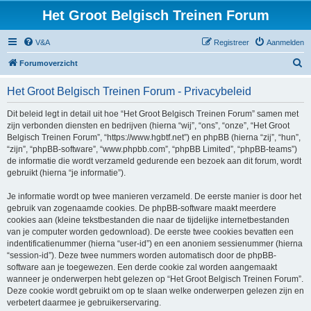
Het Groot Belgisch Treinen Forum
V&A
Registreer
Aanmelden
Z
Forumoverzicht
o
Het Groot Belgisch Treinen Forum - Privacybeleid
e
k
Dit beleid legt in detail uit hoe “Het Groot Belgisch Treinen Forum” samen met
zijn verbonden diensten en bedrijven (hierna “wij”, “ons”, “onze”, “Het Groot
Belgisch Treinen Forum”, “https://www.hgbtf.net”) en phpBB (hierna “zij”, “hun”,
“zijn”, “phpBB-software”, “www.phpbb.com”, “phpBB Limited”, “phpBB-teams”)
de informatie die wordt verzameld gedurende een bezoek aan dit forum, wordt
gebruikt (hierna “je informatie”).
Je informatie wordt op twee manieren verzameld. De eerste manier is door het
gebruik van zogenaamde cookies. De phpBB-software maakt meerdere
cookies aan (kleine tekstbestanden die naar de tijdelijke internetbestanden
van je computer worden gedownload). De eerste twee cookies bevatten een
indentificatienummer (hierna “user-id”) en een anoniem sessienummer (hierna
“session-id”). Deze twee nummers worden automatisch door de phpBB-
software aan je toegewezen. Een derde cookie zal worden aangemaakt
wanneer je onderwerpen hebt gelezen op “Het Groot Belgisch Treinen Forum”.
Deze cookie wordt gebruikt om op te slaan welke onderwerpen gelezen zijn en
verbetert daarmee je gebruikerservaring.