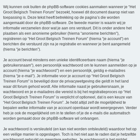
Wij kunnen ook buiten de phpBB-software cookies aanmaken wanneer je “Het
Groot Belgisch Treinen Forum” bezoekt, hoewel dit document daarop niet van
toepassing is. Deze tekst heeft betrekking op de pagina’s die worden
aangemaakt door de phpBB-software. De tweede manier is waarin wij je
informatie verzamelen door wat je aan ons verstuurt. Dit is onder andere het
plaatsen als een anonieme gebruiker (hierna “anonieme berichten”),
registreren op “Het Groot Belgisch Treinen Forum” (hierna “je account”) en
berichten die verstuurd zijn na je registratie en wanneer je bent aangemeld
(hierna “je berichten”).
Je account bevat minstens een unieke identificeerbare naam (hierna “je
gebruikersnaam”), een persoonlijk wachtwoord om te kunnen aanmelden op je
account (hierna “je wachtwoord”) en een persoonlijk, geldig e-mailadres
(hierna “je e-mail”). Je informatie voor je account op “Het Groot Belgisch
Treinen Forum” is beveiligd door de privacywetgeving die geldt in het land
waar dit forum gehost wordt. Alle informatie naast je gebruikersnaam, je
wachtwoord en je e-mailadres die vereist is bij het registratieproces op “Het
Groot Belgisch Treinen Forum” is verplicht of optioneel, dat is een keuze van
“Het Groot Belgisch Treinen Forum”. Je hebt altijd zelf de mogelijkheid te
bepalen welke informatie van je account openbaar wordt weergegeven. Verder
heb je ook de mogelijkheid om in te stellen of je de e-mails die automatisch
worden gemaakt door de phpBB-software wil ontvangen.
Je wachtwoord is versleuteld (en kan niet worden ontsleuteld) waardoor het op
een veilige manier is opgeslagen. Toch is het niet aan te raden dat je hetzelfde
wachtwoord gebruikt op meerdere websites. Je wachtwoord is het middel