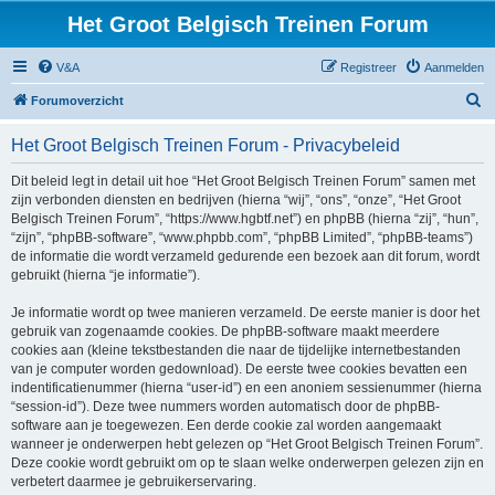
Het Groot Belgisch Treinen Forum
V&A
Registreer
Aanmelden
Z
Forumoverzicht
o
Het Groot Belgisch Treinen Forum - Privacybeleid
e
k
Dit beleid legt in detail uit hoe “Het Groot Belgisch Treinen Forum” samen met
zijn verbonden diensten en bedrijven (hierna “wij”, “ons”, “onze”, “Het Groot
Belgisch Treinen Forum”, “https://www.hgbtf.net”) en phpBB (hierna “zij”, “hun”,
“zijn”, “phpBB-software”, “www.phpbb.com”, “phpBB Limited”, “phpBB-teams”)
de informatie die wordt verzameld gedurende een bezoek aan dit forum, wordt
gebruikt (hierna “je informatie”).
Je informatie wordt op twee manieren verzameld. De eerste manier is door het
gebruik van zogenaamde cookies. De phpBB-software maakt meerdere
cookies aan (kleine tekstbestanden die naar de tijdelijke internetbestanden
van je computer worden gedownload). De eerste twee cookies bevatten een
indentificatienummer (hierna “user-id”) en een anoniem sessienummer (hierna
“session-id”). Deze twee nummers worden automatisch door de phpBB-
software aan je toegewezen. Een derde cookie zal worden aangemaakt
wanneer je onderwerpen hebt gelezen op “Het Groot Belgisch Treinen Forum”.
Deze cookie wordt gebruikt om op te slaan welke onderwerpen gelezen zijn en
verbetert daarmee je gebruikerservaring.