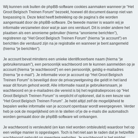
Wij kunnen ook buiten de phpBB-software cookies aanmaken wanneer je “Het
Groot Belgisch Treinen Forum” bezoekt, hoewel dit document daarop niet van
toepassing is. Deze tekst heeft betrekking op de pagina’s die worden
aangemaakt door de phpBB-software. De tweede manier is waarin wij je
informatie verzamelen door wat je aan ons verstuurt. Dit is onder andere het
plaatsen als een anonieme gebruiker (hierna “anonieme berichten”),
registreren op “Het Groot Belgisch Treinen Forum” (hierna “je account”) en
berichten die verstuurd zijn na je registratie en wanneer je bent aangemeld
(hierna “je berichten”).
Je account bevat minstens een unieke identificeerbare naam (hierna “je
gebruikersnaam”), een persoonlijk wachtwoord om te kunnen aanmelden op je
account (hierna “je wachtwoord”) en een persoonlijk, geldig e-mailadres
(hierna “je e-mail”). Je informatie voor je account op “Het Groot Belgisch
Treinen Forum” is beveiligd door de privacywetgeving die geldt in het land
waar dit forum gehost wordt. Alle informatie naast je gebruikersnaam, je
wachtwoord en je e-mailadres die vereist is bij het registratieproces op “Het
Groot Belgisch Treinen Forum” is verplicht of optioneel, dat is een keuze van
“Het Groot Belgisch Treinen Forum”. Je hebt altijd zelf de mogelijkheid te
bepalen welke informatie van je account openbaar wordt weergegeven. Verder
heb je ook de mogelijkheid om in te stellen of je de e-mails die automatisch
worden gemaakt door de phpBB-software wil ontvangen.
Je wachtwoord is versleuteld (en kan niet worden ontsleuteld) waardoor het op
een veilige manier is opgeslagen. Toch is het niet aan te raden dat je hetzelfde
wachtwoord gebruikt op meerdere websites. Je wachtwoord is het middel