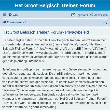
Het Groot Belgisch Treinen Forum
V&A
Registreer
Aanmelden
Z
Forumoverzicht
o
Het Groot Belgisch Treinen Forum - Privacybeleid
e
k
Dit beleid legt in detail uit hoe “Het Groot Belgisch Treinen Forum” samen met
zijn verbonden diensten en bedrijven (hierna “wij”, “ons”, “onze”, “Het Groot
Belgisch Treinen Forum”, “https://www.hgbtf.net”) en phpBB (hierna “zij”, “hun”,
“zijn”, “phpBB-software”, “www.phpbb.com”, “phpBB Limited”, “phpBB-teams”)
de informatie die wordt verzameld gedurende een bezoek aan dit forum, wordt
gebruikt (hierna “je informatie”).
Je informatie wordt op twee manieren verzameld. De eerste manier is door het
gebruik van zogenaamde cookies. De phpBB-software maakt meerdere
cookies aan (kleine tekstbestanden die naar de tijdelijke internetbestanden
van je computer worden gedownload). De eerste twee cookies bevatten een
indentificatienummer (hierna “user-id”) en een anoniem sessienummer (hierna
“session-id”). Deze twee nummers worden automatisch door de phpBB-
software aan je toegewezen. Een derde cookie zal worden aangemaakt
wanneer je onderwerpen hebt gelezen op “Het Groot Belgisch Treinen Forum”.
Deze cookie wordt gebruikt om op te slaan welke onderwerpen gelezen zijn en
verbetert daarmee je gebruikerservaring.