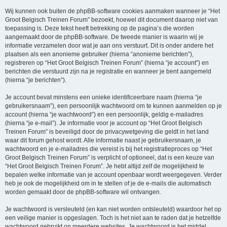
Wij kunnen ook buiten de phpBB-software cookies aanmaken wanneer je “Het
Groot Belgisch Treinen Forum” bezoekt, hoewel dit document daarop niet van
toepassing is. Deze tekst heeft betrekking op de pagina’s die worden
aangemaakt door de phpBB-software. De tweede manier is waarin wij je
informatie verzamelen door wat je aan ons verstuurt. Dit is onder andere het
plaatsen als een anonieme gebruiker (hierna “anonieme berichten”),
registreren op “Het Groot Belgisch Treinen Forum” (hierna “je account”) en
berichten die verstuurd zijn na je registratie en wanneer je bent aangemeld
(hierna “je berichten”).
Je account bevat minstens een unieke identificeerbare naam (hierna “je
gebruikersnaam”), een persoonlijk wachtwoord om te kunnen aanmelden op je
account (hierna “je wachtwoord”) en een persoonlijk, geldig e-mailadres
(hierna “je e-mail”). Je informatie voor je account op “Het Groot Belgisch
Treinen Forum” is beveiligd door de privacywetgeving die geldt in het land
waar dit forum gehost wordt. Alle informatie naast je gebruikersnaam, je
wachtwoord en je e-mailadres die vereist is bij het registratieproces op “Het
Groot Belgisch Treinen Forum” is verplicht of optioneel, dat is een keuze van
“Het Groot Belgisch Treinen Forum”. Je hebt altijd zelf de mogelijkheid te
bepalen welke informatie van je account openbaar wordt weergegeven. Verder
heb je ook de mogelijkheid om in te stellen of je de e-mails die automatisch
worden gemaakt door de phpBB-software wil ontvangen.
Je wachtwoord is versleuteld (en kan niet worden ontsleuteld) waardoor het op
een veilige manier is opgeslagen. Toch is het niet aan te raden dat je hetzelfde
wachtwoord gebruikt op meerdere websites. Je wachtwoord is het middel