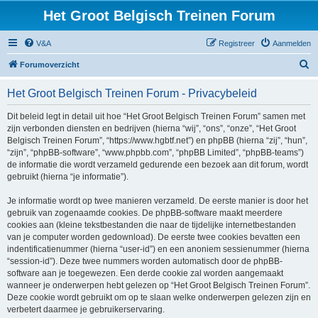
Het Groot Belgisch Treinen Forum
V&A
Registreer
Aanmelden
Z
Forumoverzicht
o
Het Groot Belgisch Treinen Forum - Privacybeleid
e
k
Dit beleid legt in detail uit hoe “Het Groot Belgisch Treinen Forum” samen met
zijn verbonden diensten en bedrijven (hierna “wij”, “ons”, “onze”, “Het Groot
Belgisch Treinen Forum”, “https://www.hgbtf.net”) en phpBB (hierna “zij”, “hun”,
“zijn”, “phpBB-software”, “www.phpbb.com”, “phpBB Limited”, “phpBB-teams”)
de informatie die wordt verzameld gedurende een bezoek aan dit forum, wordt
gebruikt (hierna “je informatie”).
Je informatie wordt op twee manieren verzameld. De eerste manier is door het
gebruik van zogenaamde cookies. De phpBB-software maakt meerdere
cookies aan (kleine tekstbestanden die naar de tijdelijke internetbestanden
van je computer worden gedownload). De eerste twee cookies bevatten een
indentificatienummer (hierna “user-id”) en een anoniem sessienummer (hierna
“session-id”). Deze twee nummers worden automatisch door de phpBB-
software aan je toegewezen. Een derde cookie zal worden aangemaakt
wanneer je onderwerpen hebt gelezen op “Het Groot Belgisch Treinen Forum”.
Deze cookie wordt gebruikt om op te slaan welke onderwerpen gelezen zijn en
verbetert daarmee je gebruikerservaring.