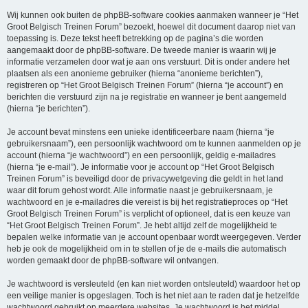
Wij kunnen ook buiten de phpBB-software cookies aanmaken wanneer je “Het
Groot Belgisch Treinen Forum” bezoekt, hoewel dit document daarop niet van
toepassing is. Deze tekst heeft betrekking op de pagina’s die worden
aangemaakt door de phpBB-software. De tweede manier is waarin wij je
informatie verzamelen door wat je aan ons verstuurt. Dit is onder andere het
plaatsen als een anonieme gebruiker (hierna “anonieme berichten”),
registreren op “Het Groot Belgisch Treinen Forum” (hierna “je account”) en
berichten die verstuurd zijn na je registratie en wanneer je bent aangemeld
(hierna “je berichten”).
Je account bevat minstens een unieke identificeerbare naam (hierna “je
gebruikersnaam”), een persoonlijk wachtwoord om te kunnen aanmelden op je
account (hierna “je wachtwoord”) en een persoonlijk, geldig e-mailadres
(hierna “je e-mail”). Je informatie voor je account op “Het Groot Belgisch
Treinen Forum” is beveiligd door de privacywetgeving die geldt in het land
waar dit forum gehost wordt. Alle informatie naast je gebruikersnaam, je
wachtwoord en je e-mailadres die vereist is bij het registratieproces op “Het
Groot Belgisch Treinen Forum” is verplicht of optioneel, dat is een keuze van
“Het Groot Belgisch Treinen Forum”. Je hebt altijd zelf de mogelijkheid te
bepalen welke informatie van je account openbaar wordt weergegeven. Verder
heb je ook de mogelijkheid om in te stellen of je de e-mails die automatisch
worden gemaakt door de phpBB-software wil ontvangen.
Je wachtwoord is versleuteld (en kan niet worden ontsleuteld) waardoor het op
een veilige manier is opgeslagen. Toch is het niet aan te raden dat je hetzelfde
wachtwoord gebruikt op meerdere websites. Je wachtwoord is het middel