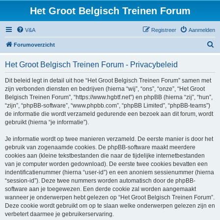
Het Groot Belgisch Treinen Forum
V&A
Registreer
Aanmelden
Z
Forumoverzicht
o
Het Groot Belgisch Treinen Forum - Privacybeleid
e
k
Dit beleid legt in detail uit hoe “Het Groot Belgisch Treinen Forum” samen met
zijn verbonden diensten en bedrijven (hierna “wij”, “ons”, “onze”, “Het Groot
Belgisch Treinen Forum”, “https://www.hgbtf.net”) en phpBB (hierna “zij”, “hun”,
“zijn”, “phpBB-software”, “www.phpbb.com”, “phpBB Limited”, “phpBB-teams”)
de informatie die wordt verzameld gedurende een bezoek aan dit forum, wordt
gebruikt (hierna “je informatie”).
Je informatie wordt op twee manieren verzameld. De eerste manier is door het
gebruik van zogenaamde cookies. De phpBB-software maakt meerdere
cookies aan (kleine tekstbestanden die naar de tijdelijke internetbestanden
van je computer worden gedownload). De eerste twee cookies bevatten een
indentificatienummer (hierna “user-id”) en een anoniem sessienummer (hierna
“session-id”). Deze twee nummers worden automatisch door de phpBB-
software aan je toegewezen. Een derde cookie zal worden aangemaakt
wanneer je onderwerpen hebt gelezen op “Het Groot Belgisch Treinen Forum”.
Deze cookie wordt gebruikt om op te slaan welke onderwerpen gelezen zijn en
verbetert daarmee je gebruikerservaring.