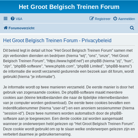
Het Groot Belgisch Treinen Forum
V&A
Registreer
Aanmelden
Z
Forumoverzicht
o
Het Groot Belgisch Treinen Forum - Privacybeleid
e
k
Dit beleid legt in detail uit hoe “Het Groot Belgisch Treinen Forum” samen met
zijn verbonden diensten en bedrijven (hierna “wij”, “ons”, “onze”, “Het Groot
Belgisch Treinen Forum”, “https://www.hgbtf.net”) en phpBB (hierna “zij”, “hun”,
“zijn”, “phpBB-software”, “www.phpbb.com”, “phpBB Limited”, “phpBB-teams”)
de informatie die wordt verzameld gedurende een bezoek aan dit forum, wordt
gebruikt (hierna “je informatie”).
Je informatie wordt op twee manieren verzameld. De eerste manier is door het
gebruik van zogenaamde cookies. De phpBB-software maakt meerdere
cookies aan (kleine tekstbestanden die naar de tijdelijke internetbestanden
van je computer worden gedownload). De eerste twee cookies bevatten een
indentificatienummer (hierna “user-id”) en een anoniem sessienummer (hierna
“session-id”). Deze twee nummers worden automatisch door de phpBB-
software aan je toegewezen. Een derde cookie zal worden aangemaakt
wanneer je onderwerpen hebt gelezen op “Het Groot Belgisch Treinen Forum”.
Deze cookie wordt gebruikt om op te slaan welke onderwerpen gelezen zijn en
verbetert daarmee je gebruikerservaring.