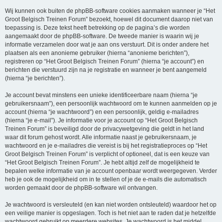
Wij kunnen ook buiten de phpBB-software cookies aanmaken wanneer je “Het
Groot Belgisch Treinen Forum” bezoekt, hoewel dit document daarop niet van
toepassing is. Deze tekst heeft betrekking op de pagina’s die worden
aangemaakt door de phpBB-software. De tweede manier is waarin wij je
informatie verzamelen door wat je aan ons verstuurt. Dit is onder andere het
plaatsen als een anonieme gebruiker (hierna “anonieme berichten”),
registreren op “Het Groot Belgisch Treinen Forum” (hierna “je account”) en
berichten die verstuurd zijn na je registratie en wanneer je bent aangemeld
(hierna “je berichten”).
Je account bevat minstens een unieke identificeerbare naam (hierna “je
gebruikersnaam”), een persoonlijk wachtwoord om te kunnen aanmelden op je
account (hierna “je wachtwoord”) en een persoonlijk, geldig e-mailadres
(hierna “je e-mail”). Je informatie voor je account op “Het Groot Belgisch
Treinen Forum” is beveiligd door de privacywetgeving die geldt in het land
waar dit forum gehost wordt. Alle informatie naast je gebruikersnaam, je
wachtwoord en je e-mailadres die vereist is bij het registratieproces op “Het
Groot Belgisch Treinen Forum” is verplicht of optioneel, dat is een keuze van
“Het Groot Belgisch Treinen Forum”. Je hebt altijd zelf de mogelijkheid te
bepalen welke informatie van je account openbaar wordt weergegeven. Verder
heb je ook de mogelijkheid om in te stellen of je de e-mails die automatisch
worden gemaakt door de phpBB-software wil ontvangen.
Je wachtwoord is versleuteld (en kan niet worden ontsleuteld) waardoor het op
een veilige manier is opgeslagen. Toch is het niet aan te raden dat je hetzelfde
wachtwoord gebruikt op meerdere websites. Je wachtwoord is het middel