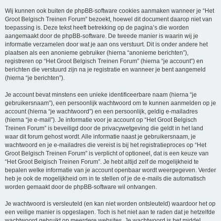
Wij kunnen ook buiten de phpBB-software cookies aanmaken wanneer je “Het
Groot Belgisch Treinen Forum” bezoekt, hoewel dit document daarop niet van
toepassing is. Deze tekst heeft betrekking op de pagina’s die worden
aangemaakt door de phpBB-software. De tweede manier is waarin wij je
informatie verzamelen door wat je aan ons verstuurt. Dit is onder andere het
plaatsen als een anonieme gebruiker (hierna “anonieme berichten”),
registreren op “Het Groot Belgisch Treinen Forum” (hierna “je account”) en
berichten die verstuurd zijn na je registratie en wanneer je bent aangemeld
(hierna “je berichten”).
Je account bevat minstens een unieke identificeerbare naam (hierna “je
gebruikersnaam”), een persoonlijk wachtwoord om te kunnen aanmelden op je
account (hierna “je wachtwoord”) en een persoonlijk, geldig e-mailadres
(hierna “je e-mail”). Je informatie voor je account op “Het Groot Belgisch
Treinen Forum” is beveiligd door de privacywetgeving die geldt in het land
waar dit forum gehost wordt. Alle informatie naast je gebruikersnaam, je
wachtwoord en je e-mailadres die vereist is bij het registratieproces op “Het
Groot Belgisch Treinen Forum” is verplicht of optioneel, dat is een keuze van
“Het Groot Belgisch Treinen Forum”. Je hebt altijd zelf de mogelijkheid te
bepalen welke informatie van je account openbaar wordt weergegeven. Verder
heb je ook de mogelijkheid om in te stellen of je de e-mails die automatisch
worden gemaakt door de phpBB-software wil ontvangen.
Je wachtwoord is versleuteld (en kan niet worden ontsleuteld) waardoor het op
een veilige manier is opgeslagen. Toch is het niet aan te raden dat je hetzelfde
wachtwoord gebruikt op meerdere websites. Je wachtwoord is het middel