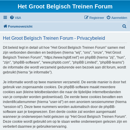
Het Groot Belgisch Treinen Forum
V&A
Registreer
Aanmelden
Z
Forumoverzicht
o
Het Groot Belgisch Treinen Forum - Privacybeleid
e
k
Dit beleid legt in detail uit hoe “Het Groot Belgisch Treinen Forum” samen met
zijn verbonden diensten en bedrijven (hierna “wij”, “ons”, “onze”, “Het Groot
Belgisch Treinen Forum”, “https://www.hgbtf.net”) en phpBB (hierna “zij”, “hun”,
“zijn”, “phpBB-software”, “www.phpbb.com”, “phpBB Limited”, “phpBB-teams”)
de informatie die wordt verzameld gedurende een bezoek aan dit forum, wordt
gebruikt (hierna “je informatie”).
Je informatie wordt op twee manieren verzameld. De eerste manier is door het
gebruik van zogenaamde cookies. De phpBB-software maakt meerdere
cookies aan (kleine tekstbestanden die naar de tijdelijke internetbestanden
van je computer worden gedownload). De eerste twee cookies bevatten een
indentificatienummer (hierna “user-id”) en een anoniem sessienummer (hierna
“session-id”). Deze twee nummers worden automatisch door de phpBB-
software aan je toegewezen. Een derde cookie zal worden aangemaakt
wanneer je onderwerpen hebt gelezen op “Het Groot Belgisch Treinen Forum”.
Deze cookie wordt gebruikt om op te slaan welke onderwerpen gelezen zijn en
verbetert daarmee je gebruikerservaring.