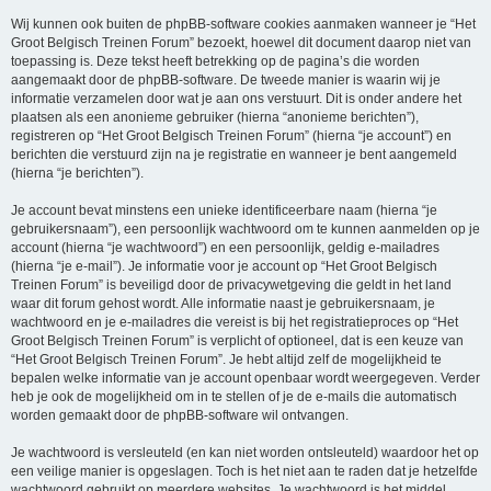
Wij kunnen ook buiten de phpBB-software cookies aanmaken wanneer je “Het
Groot Belgisch Treinen Forum” bezoekt, hoewel dit document daarop niet van
toepassing is. Deze tekst heeft betrekking op de pagina’s die worden
aangemaakt door de phpBB-software. De tweede manier is waarin wij je
informatie verzamelen door wat je aan ons verstuurt. Dit is onder andere het
plaatsen als een anonieme gebruiker (hierna “anonieme berichten”),
registreren op “Het Groot Belgisch Treinen Forum” (hierna “je account”) en
berichten die verstuurd zijn na je registratie en wanneer je bent aangemeld
(hierna “je berichten”).
Je account bevat minstens een unieke identificeerbare naam (hierna “je
gebruikersnaam”), een persoonlijk wachtwoord om te kunnen aanmelden op je
account (hierna “je wachtwoord”) en een persoonlijk, geldig e-mailadres
(hierna “je e-mail”). Je informatie voor je account op “Het Groot Belgisch
Treinen Forum” is beveiligd door de privacywetgeving die geldt in het land
waar dit forum gehost wordt. Alle informatie naast je gebruikersnaam, je
wachtwoord en je e-mailadres die vereist is bij het registratieproces op “Het
Groot Belgisch Treinen Forum” is verplicht of optioneel, dat is een keuze van
“Het Groot Belgisch Treinen Forum”. Je hebt altijd zelf de mogelijkheid te
bepalen welke informatie van je account openbaar wordt weergegeven. Verder
heb je ook de mogelijkheid om in te stellen of je de e-mails die automatisch
worden gemaakt door de phpBB-software wil ontvangen.
Je wachtwoord is versleuteld (en kan niet worden ontsleuteld) waardoor het op
een veilige manier is opgeslagen. Toch is het niet aan te raden dat je hetzelfde
wachtwoord gebruikt op meerdere websites. Je wachtwoord is het middel