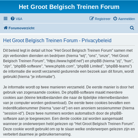
Het Groot Belgisch Treinen Forum
V&A
Registreer
Aanmelden
Z
Forumoverzicht
o
Het Groot Belgisch Treinen Forum - Privacybeleid
e
k
Dit beleid legt in detail uit hoe “Het Groot Belgisch Treinen Forum” samen met
zijn verbonden diensten en bedrijven (hierna “wij”, “ons”, “onze”, “Het Groot
Belgisch Treinen Forum”, “https://www.hgbtf.net”) en phpBB (hierna “zij”, “hun”,
“zijn”, “phpBB-software”, “www.phpbb.com”, “phpBB Limited”, “phpBB-teams”)
de informatie die wordt verzameld gedurende een bezoek aan dit forum, wordt
gebruikt (hierna “je informatie”).
Je informatie wordt op twee manieren verzameld. De eerste manier is door het
gebruik van zogenaamde cookies. De phpBB-software maakt meerdere
cookies aan (kleine tekstbestanden die naar de tijdelijke internetbestanden
van je computer worden gedownload). De eerste twee cookies bevatten een
indentificatienummer (hierna “user-id”) en een anoniem sessienummer (hierna
“session-id”). Deze twee nummers worden automatisch door de phpBB-
software aan je toegewezen. Een derde cookie zal worden aangemaakt
wanneer je onderwerpen hebt gelezen op “Het Groot Belgisch Treinen Forum”.
Deze cookie wordt gebruikt om op te slaan welke onderwerpen gelezen zijn en
verbetert daarmee je gebruikerservaring.