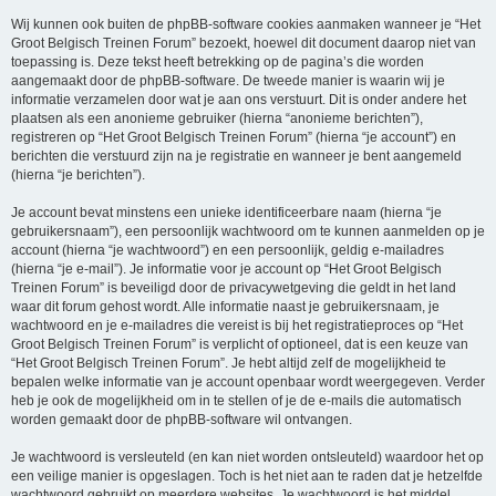
Wij kunnen ook buiten de phpBB-software cookies aanmaken wanneer je “Het
Groot Belgisch Treinen Forum” bezoekt, hoewel dit document daarop niet van
toepassing is. Deze tekst heeft betrekking op de pagina’s die worden
aangemaakt door de phpBB-software. De tweede manier is waarin wij je
informatie verzamelen door wat je aan ons verstuurt. Dit is onder andere het
plaatsen als een anonieme gebruiker (hierna “anonieme berichten”),
registreren op “Het Groot Belgisch Treinen Forum” (hierna “je account”) en
berichten die verstuurd zijn na je registratie en wanneer je bent aangemeld
(hierna “je berichten”).
Je account bevat minstens een unieke identificeerbare naam (hierna “je
gebruikersnaam”), een persoonlijk wachtwoord om te kunnen aanmelden op je
account (hierna “je wachtwoord”) en een persoonlijk, geldig e-mailadres
(hierna “je e-mail”). Je informatie voor je account op “Het Groot Belgisch
Treinen Forum” is beveiligd door de privacywetgeving die geldt in het land
waar dit forum gehost wordt. Alle informatie naast je gebruikersnaam, je
wachtwoord en je e-mailadres die vereist is bij het registratieproces op “Het
Groot Belgisch Treinen Forum” is verplicht of optioneel, dat is een keuze van
“Het Groot Belgisch Treinen Forum”. Je hebt altijd zelf de mogelijkheid te
bepalen welke informatie van je account openbaar wordt weergegeven. Verder
heb je ook de mogelijkheid om in te stellen of je de e-mails die automatisch
worden gemaakt door de phpBB-software wil ontvangen.
Je wachtwoord is versleuteld (en kan niet worden ontsleuteld) waardoor het op
een veilige manier is opgeslagen. Toch is het niet aan te raden dat je hetzelfde
wachtwoord gebruikt op meerdere websites. Je wachtwoord is het middel