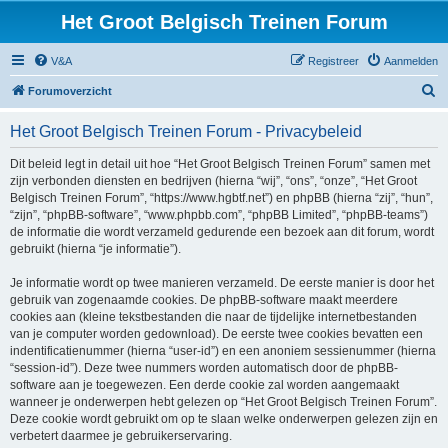
Het Groot Belgisch Treinen Forum
V&A
Registreer
Aanmelden
Z
Forumoverzicht
o
Het Groot Belgisch Treinen Forum - Privacybeleid
e
k
Dit beleid legt in detail uit hoe “Het Groot Belgisch Treinen Forum” samen met
zijn verbonden diensten en bedrijven (hierna “wij”, “ons”, “onze”, “Het Groot
Belgisch Treinen Forum”, “https://www.hgbtf.net”) en phpBB (hierna “zij”, “hun”,
“zijn”, “phpBB-software”, “www.phpbb.com”, “phpBB Limited”, “phpBB-teams”)
de informatie die wordt verzameld gedurende een bezoek aan dit forum, wordt
gebruikt (hierna “je informatie”).
Je informatie wordt op twee manieren verzameld. De eerste manier is door het
gebruik van zogenaamde cookies. De phpBB-software maakt meerdere
cookies aan (kleine tekstbestanden die naar de tijdelijke internetbestanden
van je computer worden gedownload). De eerste twee cookies bevatten een
indentificatienummer (hierna “user-id”) en een anoniem sessienummer (hierna
“session-id”). Deze twee nummers worden automatisch door de phpBB-
software aan je toegewezen. Een derde cookie zal worden aangemaakt
wanneer je onderwerpen hebt gelezen op “Het Groot Belgisch Treinen Forum”.
Deze cookie wordt gebruikt om op te slaan welke onderwerpen gelezen zijn en
verbetert daarmee je gebruikerservaring.