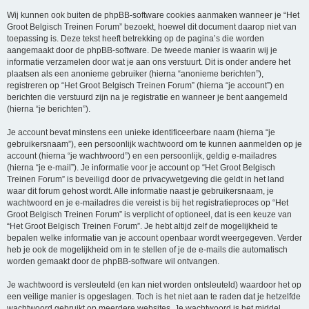
Wij kunnen ook buiten de phpBB-software cookies aanmaken wanneer je “Het
Groot Belgisch Treinen Forum” bezoekt, hoewel dit document daarop niet van
toepassing is. Deze tekst heeft betrekking op de pagina’s die worden
aangemaakt door de phpBB-software. De tweede manier is waarin wij je
informatie verzamelen door wat je aan ons verstuurt. Dit is onder andere het
plaatsen als een anonieme gebruiker (hierna “anonieme berichten”),
registreren op “Het Groot Belgisch Treinen Forum” (hierna “je account”) en
berichten die verstuurd zijn na je registratie en wanneer je bent aangemeld
(hierna “je berichten”).
Je account bevat minstens een unieke identificeerbare naam (hierna “je
gebruikersnaam”), een persoonlijk wachtwoord om te kunnen aanmelden op je
account (hierna “je wachtwoord”) en een persoonlijk, geldig e-mailadres
(hierna “je e-mail”). Je informatie voor je account op “Het Groot Belgisch
Treinen Forum” is beveiligd door de privacywetgeving die geldt in het land
waar dit forum gehost wordt. Alle informatie naast je gebruikersnaam, je
wachtwoord en je e-mailadres die vereist is bij het registratieproces op “Het
Groot Belgisch Treinen Forum” is verplicht of optioneel, dat is een keuze van
“Het Groot Belgisch Treinen Forum”. Je hebt altijd zelf de mogelijkheid te
bepalen welke informatie van je account openbaar wordt weergegeven. Verder
heb je ook de mogelijkheid om in te stellen of je de e-mails die automatisch
worden gemaakt door de phpBB-software wil ontvangen.
Je wachtwoord is versleuteld (en kan niet worden ontsleuteld) waardoor het op
een veilige manier is opgeslagen. Toch is het niet aan te raden dat je hetzelfde
wachtwoord gebruikt op meerdere websites. Je wachtwoord is het middel