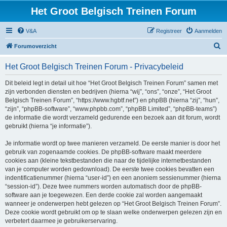
Het Groot Belgisch Treinen Forum
V&A
Registreer
Aanmelden
Z
Forumoverzicht
o
Het Groot Belgisch Treinen Forum - Privacybeleid
e
k
Dit beleid legt in detail uit hoe “Het Groot Belgisch Treinen Forum” samen met
zijn verbonden diensten en bedrijven (hierna “wij”, “ons”, “onze”, “Het Groot
Belgisch Treinen Forum”, “https://www.hgbtf.net”) en phpBB (hierna “zij”, “hun”,
“zijn”, “phpBB-software”, “www.phpbb.com”, “phpBB Limited”, “phpBB-teams”)
de informatie die wordt verzameld gedurende een bezoek aan dit forum, wordt
gebruikt (hierna “je informatie”).
Je informatie wordt op twee manieren verzameld. De eerste manier is door het
gebruik van zogenaamde cookies. De phpBB-software maakt meerdere
cookies aan (kleine tekstbestanden die naar de tijdelijke internetbestanden
van je computer worden gedownload). De eerste twee cookies bevatten een
indentificatienummer (hierna “user-id”) en een anoniem sessienummer (hierna
“session-id”). Deze twee nummers worden automatisch door de phpBB-
software aan je toegewezen. Een derde cookie zal worden aangemaakt
wanneer je onderwerpen hebt gelezen op “Het Groot Belgisch Treinen Forum”.
Deze cookie wordt gebruikt om op te slaan welke onderwerpen gelezen zijn en
verbetert daarmee je gebruikerservaring.