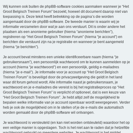
Wij kunnen ook buiten de phpBB-software cookies aanmaken wanneer je “Het
Groot Belgisch Treinen Forum” bezoekt, hoewel dit document daarop niet van
toepassing is. Deze tekst heeft betrekking op de pagina’s die worden
aangemaakt door de phpBB-software. De tweede manier is waarin wij je
informatie verzamelen door wat je aan ons verstuurt. Dit is onder andere het
plaatsen als een anonieme gebruiker (hierna “anonieme berichten”),
registreren op “Het Groot Belgisch Treinen Forum” (hierna “je account”) en
berichten die verstuurd zijn na je registratie en wanneer je bent aangemeld
(hierna “je berichten”).
Je account bevat minstens een unieke identificeerbare naam (hierna “je
gebruikersnaam”), een persoonlijk wachtwoord om te kunnen aanmelden op je
account (hierna “je wachtwoord”) en een persoonlijk, geldig e-mailadres
(hierna “je e-mail”). Je informatie voor je account op “Het Groot Belgisch
Treinen Forum” is beveiligd door de privacywetgeving die geldt in het land
waar dit forum gehost wordt. Alle informatie naast je gebruikersnaam, je
wachtwoord en je e-mailadres die vereist is bij het registratieproces op “Het
Groot Belgisch Treinen Forum” is verplicht of optioneel, dat is een keuze van
“Het Groot Belgisch Treinen Forum”. Je hebt altijd zelf de mogelijkheid te
bepalen welke informatie van je account openbaar wordt weergegeven. Verder
heb je ook de mogelijkheid om in te stellen of je de e-mails die automatisch
worden gemaakt door de phpBB-software wil ontvangen.
Je wachtwoord is versleuteld (en kan niet worden ontsleuteld) waardoor het op
een veilige manier is opgeslagen. Toch is het niet aan te raden dat je hetzelfde
wachtwoord gebruikt op meerdere websites. Je wachtwoord is het middel