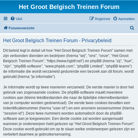
Het Groot Belgisch Treinen Forum
V&A
Registreer
Aanmelden
Z
Forumoverzicht
o
Het Groot Belgisch Treinen Forum - Privacybeleid
e
k
Dit beleid legt in detail uit hoe “Het Groot Belgisch Treinen Forum” samen met
zijn verbonden diensten en bedrijven (hierna “wij”, “ons”, “onze”, “Het Groot
Belgisch Treinen Forum”, “https://www.hgbtf.net”) en phpBB (hierna “zij”, “hun”,
“zijn”, “phpBB-software”, “www.phpbb.com”, “phpBB Limited”, “phpBB-teams”)
de informatie die wordt verzameld gedurende een bezoek aan dit forum, wordt
gebruikt (hierna “je informatie”).
Je informatie wordt op twee manieren verzameld. De eerste manier is door het
gebruik van zogenaamde cookies. De phpBB-software maakt meerdere
cookies aan (kleine tekstbestanden die naar de tijdelijke internetbestanden
van je computer worden gedownload). De eerste twee cookies bevatten een
indentificatienummer (hierna “user-id”) en een anoniem sessienummer (hierna
“session-id”). Deze twee nummers worden automatisch door de phpBB-
software aan je toegewezen. Een derde cookie zal worden aangemaakt
wanneer je onderwerpen hebt gelezen op “Het Groot Belgisch Treinen Forum”.
Deze cookie wordt gebruikt om op te slaan welke onderwerpen gelezen zijn en
verbetert daarmee je gebruikerservaring.