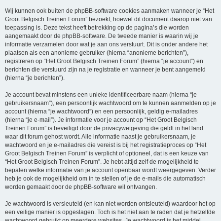
Wij kunnen ook buiten de phpBB-software cookies aanmaken wanneer je “Het
Groot Belgisch Treinen Forum” bezoekt, hoewel dit document daarop niet van
toepassing is. Deze tekst heeft betrekking op de pagina’s die worden
aangemaakt door de phpBB-software. De tweede manier is waarin wij je
informatie verzamelen door wat je aan ons verstuurt. Dit is onder andere het
plaatsen als een anonieme gebruiker (hierna “anonieme berichten”),
registreren op “Het Groot Belgisch Treinen Forum” (hierna “je account”) en
berichten die verstuurd zijn na je registratie en wanneer je bent aangemeld
(hierna “je berichten”).
Je account bevat minstens een unieke identificeerbare naam (hierna “je
gebruikersnaam”), een persoonlijk wachtwoord om te kunnen aanmelden op je
account (hierna “je wachtwoord”) en een persoonlijk, geldig e-mailadres
(hierna “je e-mail”). Je informatie voor je account op “Het Groot Belgisch
Treinen Forum” is beveiligd door de privacywetgeving die geldt in het land
waar dit forum gehost wordt. Alle informatie naast je gebruikersnaam, je
wachtwoord en je e-mailadres die vereist is bij het registratieproces op “Het
Groot Belgisch Treinen Forum” is verplicht of optioneel, dat is een keuze van
“Het Groot Belgisch Treinen Forum”. Je hebt altijd zelf de mogelijkheid te
bepalen welke informatie van je account openbaar wordt weergegeven. Verder
heb je ook de mogelijkheid om in te stellen of je de e-mails die automatisch
worden gemaakt door de phpBB-software wil ontvangen.
Je wachtwoord is versleuteld (en kan niet worden ontsleuteld) waardoor het op
een veilige manier is opgeslagen. Toch is het niet aan te raden dat je hetzelfde
wachtwoord gebruikt op meerdere websites. Je wachtwoord is het middel