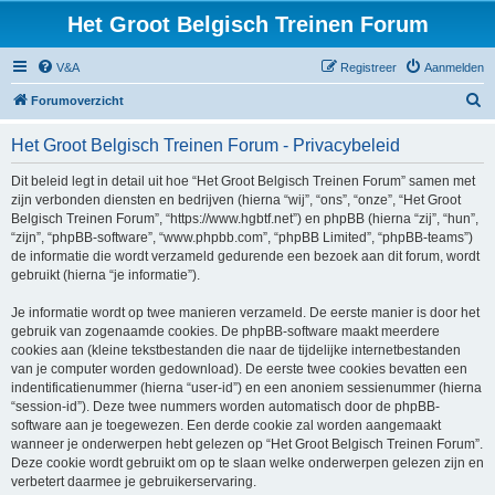
Het Groot Belgisch Treinen Forum
V&A
Registreer
Aanmelden
Z
Forumoverzicht
o
Het Groot Belgisch Treinen Forum - Privacybeleid
e
k
Dit beleid legt in detail uit hoe “Het Groot Belgisch Treinen Forum” samen met
zijn verbonden diensten en bedrijven (hierna “wij”, “ons”, “onze”, “Het Groot
Belgisch Treinen Forum”, “https://www.hgbtf.net”) en phpBB (hierna “zij”, “hun”,
“zijn”, “phpBB-software”, “www.phpbb.com”, “phpBB Limited”, “phpBB-teams”)
de informatie die wordt verzameld gedurende een bezoek aan dit forum, wordt
gebruikt (hierna “je informatie”).
Je informatie wordt op twee manieren verzameld. De eerste manier is door het
gebruik van zogenaamde cookies. De phpBB-software maakt meerdere
cookies aan (kleine tekstbestanden die naar de tijdelijke internetbestanden
van je computer worden gedownload). De eerste twee cookies bevatten een
indentificatienummer (hierna “user-id”) en een anoniem sessienummer (hierna
“session-id”). Deze twee nummers worden automatisch door de phpBB-
software aan je toegewezen. Een derde cookie zal worden aangemaakt
wanneer je onderwerpen hebt gelezen op “Het Groot Belgisch Treinen Forum”.
Deze cookie wordt gebruikt om op te slaan welke onderwerpen gelezen zijn en
verbetert daarmee je gebruikerservaring.