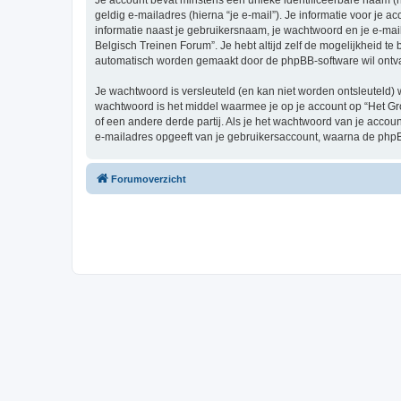
Je account bevat minstens een unieke identificeerbare naam (
geldig e-mailadres (hierna “je e-mail”). Je informatie voor je a
informatie naast je gebruikersnaam, je wachtwoord en je e-mailad
Belgisch Treinen Forum”. Je hebt altijd zelf de mogelijkheid t
automatisch worden gemaakt door de phpBB-software wil ontv
Je wachtwoord is versleuteld (en kan niet worden ontsleuteld) 
wachtwoord is het middel waarmee je op je account op “Het Gr
of een andere derde partij. Als je het wachtwoord van je accou
e-mailadres opgeeft van je gebruikersaccount, waarna de phpB
Forumoverzicht