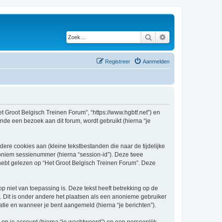
Zoek
Uitgebreid zoeken
Registreer
Aanmelden
et Groot Belgisch Treinen Forum”, “https://www.hgbtf.net”) en
nde een bezoek aan dit forum, wordt gebruikt (hierna “je
re cookies aan (kleine tekstbestanden die naar de tijdelijke
oniem sessienummer (hierna “session-id”). Deze twee
bt gelezen op “Het Groot Belgisch Treinen Forum”. Deze
niet van toepassing is. Deze tekst heeft betrekking op de
 Dit is onder andere het plaatsen als een anonieme gebruiker
ratie en wanneer je bent aangemeld (hierna “je berichten”).