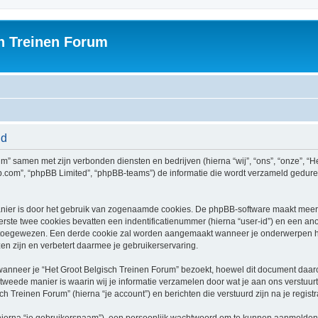
h Treinen Forum
id
rum” samen met zijn verbonden diensten en bedrijven (hierna “wij”, “ons”, “onze”, “H
bb.com”, “phpBB Limited”, “phpBB-teams”) de informatie die wordt verzameld gedure
nier is door het gebruik van zogenaamde cookies. De phpBB-software maakt meerde
ste twee cookies bevatten een indentificatienummer (hierna “user-id”) en een an
toegewezen. Een derde cookie zal worden aangemaakt wanneer je onderwerpen he
n zijn en verbetert daarmee je gebruikerservaring.
neer je “Het Groot Belgisch Treinen Forum” bezoekt, hoewel dit document daarop 
ede manier is waarin wij je informatie verzamelen door wat je aan ons verstuurt.
ch Treinen Forum” (hierna “je account”) en berichten die verstuurd zijn na je regist