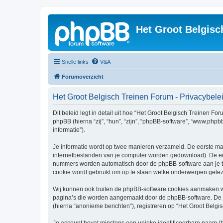
Het Groot Belgisc
Snelle links
V&A
Forumoverzicht
Het Groot Belgisch Treinen Forum - Privacybele
Dit beleid legt in detail uit hoe “Het Groot Belgisch Treinen Fo
phpBB (hierna “zij”, “hun”, “zijn”, “phpBB-software”, “www.php
informatie”).
Je informatie wordt op twee manieren verzameld. De eerste ma
internetbestanden van je computer worden gedownload). De eer
nummers worden automatisch door de phpBB-software aan je 
cookie wordt gebruikt om op te slaan welke onderwerpen geleze
Wij kunnen ook buiten de phpBB-software cookies aanmaken wan
pagina’s die worden aangemaakt door de phpBB-software. De twe
(hierna “anonieme berichten”), registreren op “Het Groot Belgis