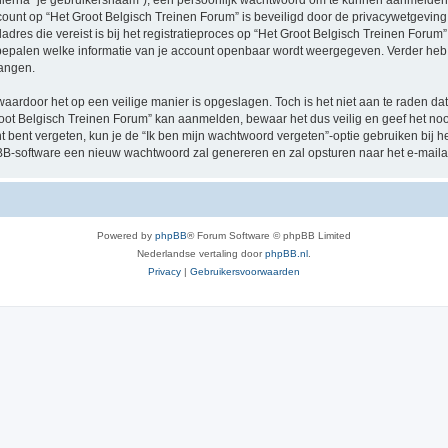
hierna “je gebruikersnaam”), een persoonlijk wachtwoord om te kunnen aanmelden o
ccount op “Het Groot Belgisch Treinen Forum” is beveiligd door de privacywetgeving d
res die vereist is bij het registratieproces op “Het Groot Belgisch Treinen Forum” i
e bepalen welke informatie van je account openbaar wordt weergegeven. Verder heb je
angen.
waardoor het op een veilige manier is opgeslagen. Toch is het niet aan te raden d
oot Belgisch Treinen Forum” kan aanmelden, bewaar het dus veilig en geef het no
nt bent vergeten, kun je de “Ik ben mijn wachtwoord vergeten”-optie gebruiken bij 
B-software een nieuw wachtwoord zal genereren en zal opsturen naar het e-maila
Powered by
phpBB
® Forum Software © phpBB Limited
Nederlandse vertaling door
phpBB.nl
.
Privacy
|
Gebruikersvoorwaarden