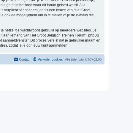
p je account (hierna “je wachtwoord”) en een persoonlijk,
ie geldt in het land waar dit forum gehost wordt. Alle
s verplicht of optioneel, dat is een keuze van “Het Groot
 ook de mogelijkheid om in te stellen of je de e-mails die
at je hetzelfde wachtwoord gebruikt op meerdere websites. Je
oit aan iemand van Het Groot Belgisch Treinen Forum”, phpBB
het aanmeldvenster. Dit proces vereist dat je gebruikersnaam en
dres, zodat je je opnieuw kunt aanmelden.
Contact
Verwijder cookies
Alle tijden zijn
UTC+02:00